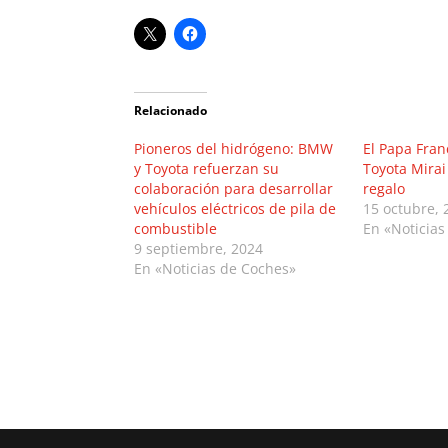
Relacionado
Pioneros del hidrógeno: BMW
El Papa Fran
y Toyota refuerzan su
Toyota Mira
colaboración para desarrollar
regalo
vehículos eléctricos de pila de
15 octubre, 
combustible
En «Noticias
9 septiembre, 2024
En «Noticias de Coches»