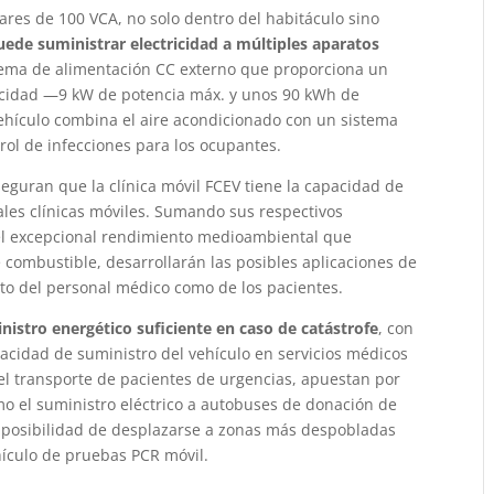
iares de 100 VCA, no solo dentro del habitáculo sino
uede suministrar electricidad a múltiples aparatos
ema de alimentación CC externo que proporciona un
acidad —9 kW de potencia máx. y unos 90 kWh de
vehículo combina el aire acondicionado con un sistema
rol de infecciones para los ocupantes.
eguran que la clínica móvil FCEV tiene la capacidad de
ales clínicas móviles. Sumando sus respectivos
el excepcional rendimiento medioambiental que
de combustible, desarrollarán las posibles aplicaciones de
nto del personal médico como de los pacientes.
nistro energético suficiente en caso de catástrofe
, con
pacidad de suministro del vehículo en servicios médicos
el transporte de pacientes de urgencias, apuestan por
mo el suministro eléctrico a autobuses de donación de
a posibilidad de desplazarse a zonas más despobladas
hículo de pruebas PCR móvil.