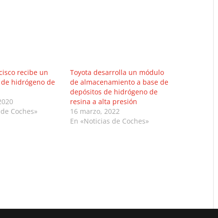
cisco recibe un
Toyota desarrolla un módulo
i de hidrógeno de
de almacenamiento a base de
depósitos de hidrógeno de
2020
resina a alta presión
 de Coches»
16 marzo, 2022
En «Noticias de Coches»