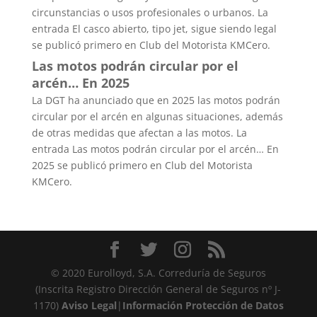
circunstancias o usos profesionales o urbanos. La
entrada El casco abierto, tipo jet, sigue siendo legal
se publicó primero en Club del Motorista KMCero.
Las motos podrán circular por el
arcén… En 2025
La DGT ha anunciado que en 2025 las motos podrán
circular por el arcén en algunas situaciones, además
de otras medidas que afectan a las motos. La
entrada Las motos podrán circular por el arcén… En
2025 se publicó primero en Club del Motorista
KMCero.
© 2020 Eurolloyd, S.A. Correduría de Seguros
(Inscrita Registro Dirección General de Seguros nº J-
1170)
Aviso Legal
|
Información Protección de Datos