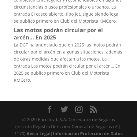
circunstancias o usos profesionales o urbanos. La
entrada El casco abierto, tipo jet, sigue siendo legal
se publicó primero en Club del Motorista KMCero.
Las motos podrán circular por el
arcén… En 2025
La DGT ha anunciado que en 2025 las motos podrán
circular por el arcén en algunas situaciones, además
de otras medidas que afectan a las motos. La
entrada Las motos podrán circular por el arcén… En
2025 se publicó primero en Club del Motorista
KMCero.
© 2020 Eurolloyd, S.A. Correduría de Seguros
(Inscrita Registro Dirección General de Seguros nº J-
1170)
Aviso Legal
|
Información Protección de Datos