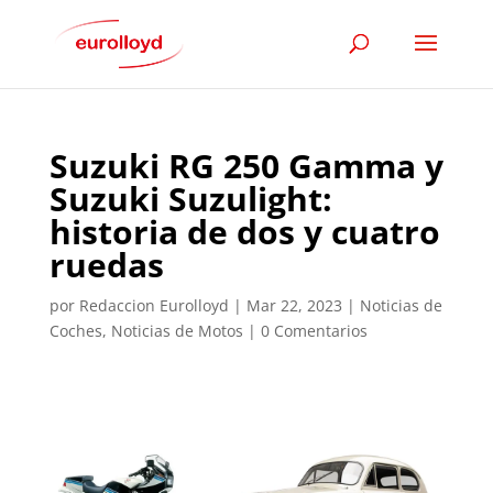
Suzuki RG 250 Gamma y
Suzuki Suzulight:
historia de dos y cuatro
ruedas
por
Redaccion Eurolloyd
|
Mar 22, 2023
|
Noticias de
Coches
,
Noticias de Motos
|
0 Comentarios