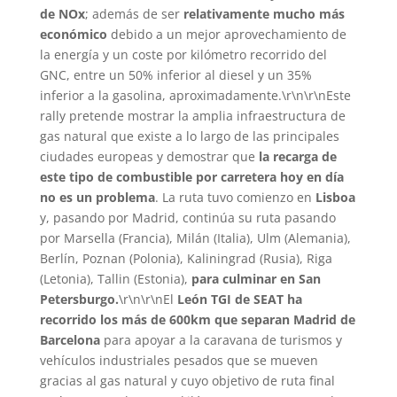
de NOx
; además de ser
relativamente mucho más
económico
debido a un mejor aprovechamiento de
la energía y un coste por kilómetro recorrido del
GNC, entre un 50% inferior al diesel y un 35%
inferior a la gasolina, aproximadamente.\r\n\r\nEste
rally pretende mostrar la amplia infraestructura de
gas natural que existe a lo largo de las principales
ciudades europeas y demostrar que
la recarga de
este tipo de combustible por carretera hoy en día
no es un problema
. La ruta tuvo comienzo en
Lisboa
y, pasando por Madrid, continúa su ruta pasando
por Marsella (Francia), Milán (Italia), Ulm (Alemania),
Berlín, Poznan (Polonia), Kaliningrad (Rusia), Riga
(Letonia), Tallin (Estonia),
para culminar en San
Petersburgo.
\r\n\r\nEl
León TGI
de SEAT ha
recorrido los más de 600km que separan Madrid de
Barcelona
para apoyar a la caravana de turismos y
vehículos industriales pesados que se mueven
gracias al gas natural y cuyo objetivo de ruta final