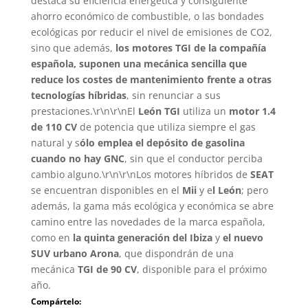
destaca su eficiencia energética y consiguiente
ahorro económico de combustible, o las bondades
ecológicas por reducir el nivel de emisiones de CO2,
sino que además,
los motores TGI de la compañía
española, suponen una mecánica sencilla que
reduce los costes de mantenimiento frente a otras
tecnologías híbridas
, sin renunciar a sus
prestaciones.\r\n\r\nEl
León TGI
utiliza un
motor 1.4
de 110 CV
de potencia que utiliza siempre el gas
natural y s
ólo emplea el depósito de gasolina
cuando no hay GNC
, sin que el conductor perciba
cambio alguno.\r\n\r\nLos motores híbridos de
SEAT
se encuentran disponibles en el
Mii
y e
l León
; pero
además, la gama más ecológica y económica se abre
camino entre las novedades de la marca española,
como en
la quinta generación del Ibiza
y
el nuevo
SUV urbano Arona
, que dispondrán de una
mecánica
TGI de 90 CV
, disponible para el próximo
año.
Compártelo: