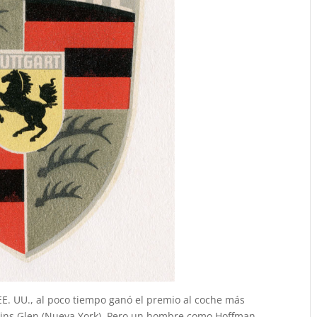
E. UU., al poco tiempo ganó el premio al coche más
kins Glen (Nueva York). Pero un hombre como Hoffman