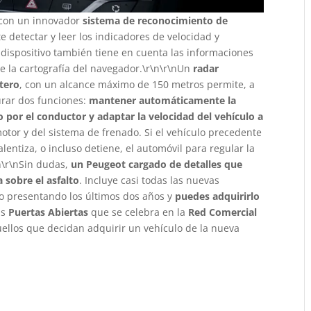
 con un innovador
sistema de reconocimiento de
e detectar y leer los indicadores de velocidad y
 dispositivo también tiene en cuenta las informaciones
de la cartografía del navegador.\r\n\r\nUn
radar
tero
, con un alcance máximo de 150 metros permite, a
urar dos funciones:
mantener automáticamente la
 por el conductor y adaptar la velocidad del vehículo a
motor y del sistema de frenado. Si el vehículo precedente
alentiza, o incluso detiene, el automóvil para regular la
n\r\nSin dudas,
un Peugeot cargado de detalles que
 sobre el asfalto
. Incluye casi todas las nuevas
o presentando los últimos dos años y
puedes adquirirlo
as
Puertas Abiertas
que se celebra en la
Red Comercial
uellos que decidan adquirir un vehículo de la nueva