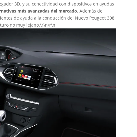
vegador 3D, y su conectividad con dispositivos en ayudas
ernativas más avanzadas del mercado.
Además de
mientos de ayuda a la conducción del Nuevo Peugeot 308
turo no muy lejano.\r\n\r\n