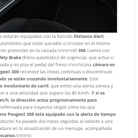
os estarán equipados con la función
Distance Alert
s automóviles que están parados o circulan en el mismo
nes presentes en la calzada.\r\n\r\nEl
308
cuenta con
fety Brake
(freno automático de urgencia), que actúa si
ada y no pisa el pedal del freno.\r\n\r\nUna
cámara en
geot 308
reconoce las líneas continuas o discontinuas
ndo se están cruzando involuntariamente
. Este
o involuntario de carril
, que emite una alerta sonora y
ctor a una velocidad que supere los 80 Km/h.
Y si se
Km/h, la dirección actúa progresivamente para
r\nPensada para trayectos largos como los que
evo Peugeot 308 está equipado con la alerta de tiempo
onductor ha pasado dos horas seguidas al volante a una
traduce en la visualización de un mensaje, acompañado
scanso.
\r\n\r\n