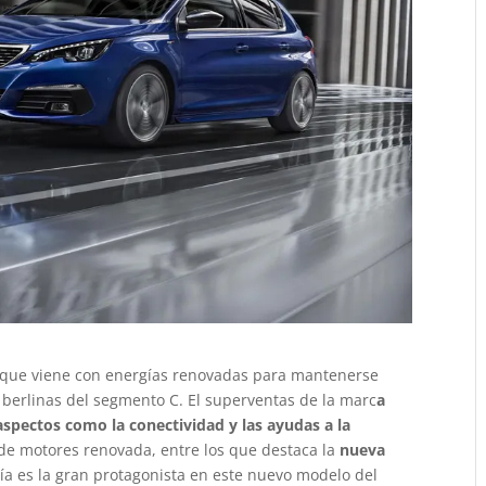
que viene con energías renovadas para mantenerse
 berlinas del segmento C. El superventas de la marc
a
aspectos como la conectividad y las ayudas a la
de motores renovada, entre los que destaca la
nueva
gía es la gran protagonista en este nuevo modelo del