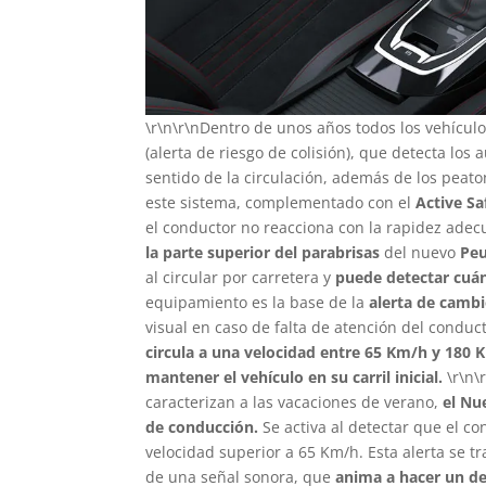
\r\n\r\nDentro de unos años todos los vehícul
(alerta de riesgo de colisión), que detecta lo
sentido de la circulación, además de los peato
este sistema, complementado con el
Active Sa
el conductor no reacciona con la rapidez adecu
la parte superior del parabrisas
del nuevo
Peu
al circular por carretera y
puede detectar cuá
equipamiento es la base de la
alerta de cambi
visual en caso de falta de atención del condu
circula a una velocidad entre 65 Km/h y 180 
mantener el vehículo en su carril inicial.
\r\n\
caracterizan a las vacaciones de verano,
el Nu
de conducción.
Se activa al detectar que el c
velocidad superior a 65 Km/h. Esta alerta se 
de una señal sonora, que
anima a hacer un de