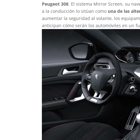
Peugeot 308
. El sistema Mirror Screen, su na
a la conducción lo sitúan como
una de las alt
aumentar la seguridad al volante, los equipa
anticipan cómo serán los automóviles en un fu