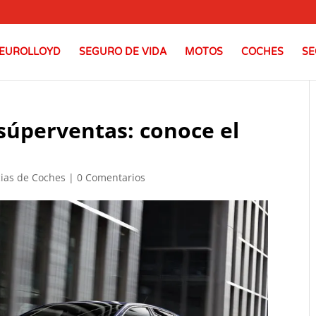
EUROLLOYD
SEGURO DE VIDA
MOTOS
COCHES
SE
súperventas: conoce el
cias de Coches
|
0 Comentarios