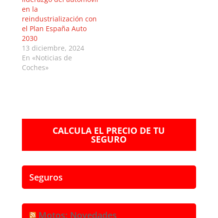
en la
reindustrialización con
el Plan España Auto
2030
13 diciembre, 2024
En «Noticias de
Coches»
CALCULA EL PRECIO DE TU
SEGURO
Seguros
Motos: Novedades