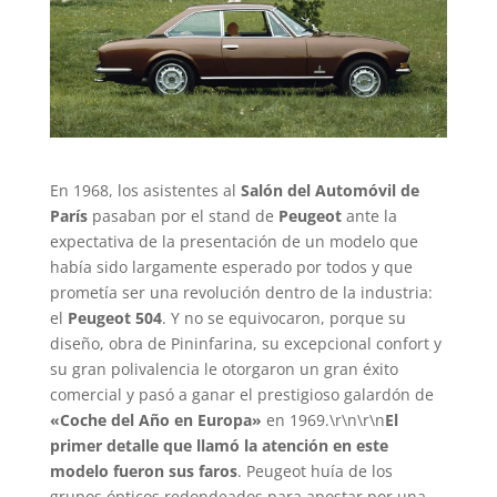
En 1968, los asistentes al
Salón del Automóvil de
París
pasaban por el stand de
Peugeot
ante la
expectativa de la presentación de un modelo que
había sido largamente esperado por todos y que
prometía ser una revolución dentro de la industria:
el
Peugeot 504
. Y no se equivocaron, porque su
diseño, obra de Pininfarina, su excepcional confort y
su gran polivalencia le otorgaron un gran éxito
comercial y pasó a ganar el prestigioso galardón de
«Coche del Año en Europa»
en 1969.\r\n\r\n
El
primer detalle que llamó la atención en este
modelo fueron sus faros
. Peugeot huía de los
grupos ópticos redondeados para apostar por una