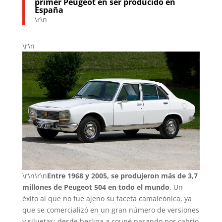
primer Peugeot en ser producido en
España
\r\n
\r\n
\r\n\r\n
Entre 1968 y 2005, se produjeron más de 3,7
millones de Peugeot 504 en todo el mundo
. Un
éxito al que no fue ajeno su faceta camaleónica, ya
que se comercializó en un gran número de versiones
y siluetas: desde berlina a coupé pasando por cabrio