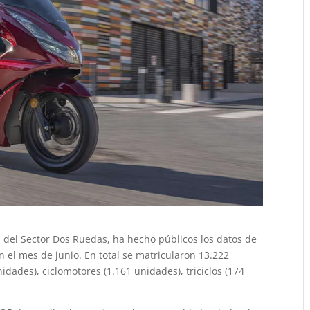
del Sector Dos Ruedas, ha hecho públicos los datos de
n el mes de junio. En total se matricularon 13.222
nidades), ciclomotores (1.161 unidades), triciclos (174