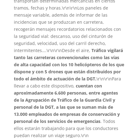
transportan determinadas mercancías en ciertos
tramos, fechas y horas.\r\n\r\nLos paneles de
mensaje variable, además de informar de las
incidencias que se produzcan en carretera,
recogerán mensajes recordatorios relacionados con
la seguridad vial: descanso, uso del cinturón de
seguridad, velocidad, uso del carril derecho,
intermitentes….\r\n\r\nDesde el aire,
Tráfico vigilará
tanto las carreteras convencionales como las vías
de alta capacidad con los 10 helicópteros de los que
dispone y con 5 drones que están distribuidos por
todo el ámbito de actuación de la DGT.
\r\n\r\nPara
llevar a cabo este dispositivo,
cuentan con
aproximadamente 6.600 personas, entre agentes
de la Agrupación de Tráfico de la Guardia Civil y
personal de la DGT, a las que se suman más de
13.000 empleados de empresas de conservación y
personal de los servicios de emergencias
. Todos
ellos estarán trabajando para que los conductores
puedan realizar un viaje seguro.\r\n