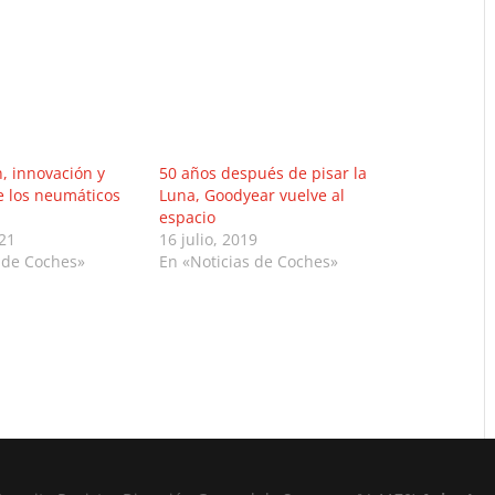
n, innovación y
50 años después de pisar la
e los neumáticos
Luna, Goodyear vuelve al
espacio
021
16 julio, 2019
 de Coches»
En «Noticias de Coches»