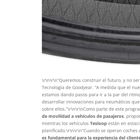
\r\n\r\n“Queremos construir el futuro, y no se
Tecnología de Goodyear. “A medida que el nu
estamos dando pasos para ir a la par del ritmo
desarrollar innovaciones para neumáticos que s
sobre ellos.”\r\n\r\nComo parte de este progr
de movilidad a vehículos de pasajeros
, propo
mientras los vehículos
Tesloop
están en estaci
planificado.\r\n\r\n“Cuando se operan coches 
es fundamental para la experiencia del clien