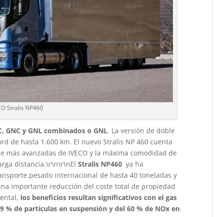
CO Stralis NP460
C, GNC y GNL combinados o GNL
. La versión de doble
rd de hasta 1.600 km. El nuevo Stralis NP 460 cuenta
ible más avanzadas de IVECO y la máxima comodidad de
rga distancia.\r\n\r\nEl
Stralis NP460
ya ha
ansporte pesado internacional de hasta 40 toneladas y
a importante reducción del coste total de propiedad
ental,
los beneficios resultan significativos con el gas
 99 % de partículas en suspensión y del 60 % de NOx en