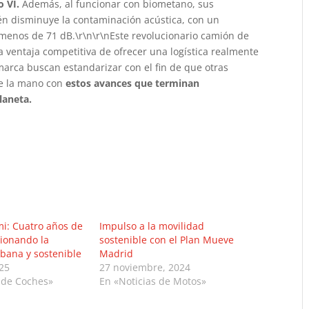
o VI.
Además, al funcionar con biometano, sus
n disminuye la contaminación acústica, con un
enos de 71 dB.\r\n\r\nEste revolucionario camión de
a ventaja competitiva de ofrecer una logística realmente
marca buscan estandarizar con el fin de que otras
de la mano con
estos avances que terminan
laneta.
mi: Cuatro años de
Impulso a la movilidad
cionando la
sostenible con el Plan Mueve
bana y sostenible
Madrid
025
27 noviembre, 2024
 de Coches»
En «Noticias de Motos»