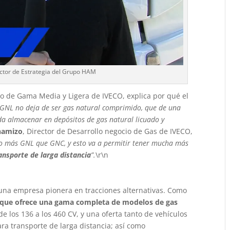
ctor de Estrategia del Grupo HAM
o de Gama Media y Ligera de IVECO, explica por qué el
 GNL no deja de ser gas natural comprimido, que de una
a almacenar en depósitos de gas natural licuado y
hamizo
, Director de Desarrollo negocio de Gas de IVECO,
 más GNL que GNC, y esto va a permitir tener mucha más
ransporte de larga distancia
”.
\r\n
 una empresa pionera en tracciones alternativas. Como
e que ofrece una gama completa de modelos de gas
de los 136 a los 460 CV, y una oferta tanto de vehículos
ra transporte de larga distancia; así como