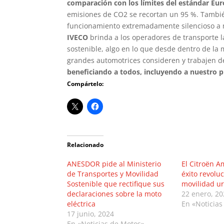
comparación con los límites del estándar Eur
emisiones de CO2 se recortan un 95 %. Tambié
funcionamiento extremadamente silencioso a m
IVECO
brinda a los operadores de transporte l
sostenible, algo en lo que desde dentro de la 
grandes automotrices consideren y trabajen 
beneficiando a todos, incluyendo a nuestro p
Compártelo:
Relacionado
ANESDOR pide al Ministerio
El Citroën A
de Transportes y Movilidad
éxito revolu
Sostenible que rectifique sus
movilidad ur
declaraciones sobre la moto
22 enero, 2
eléctrica
En «Noticias
17 junio, 2024
En «Noticias de Motos»