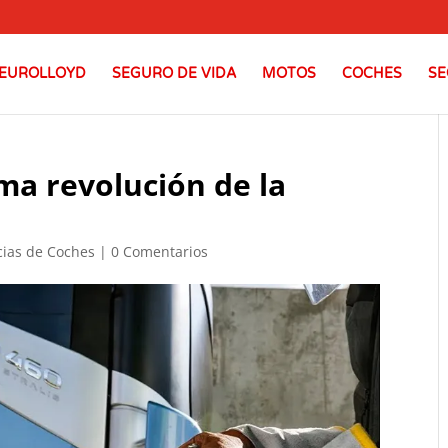
EUROLLOYD
SEGURO DE VIDA
MOTOS
COCHES
SE
ima revolución de la
cias de Coches
|
0 Comentarios