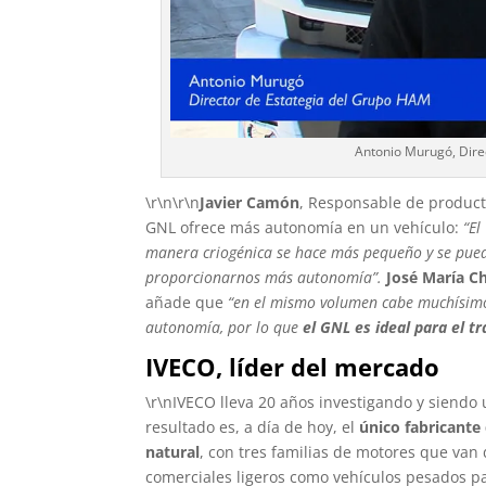
Antonio Murugó, Dire
\r\n\r\n
Javier Camón
, Responsable de product
GNL ofrece más autonomía en un vehículo:
“El
manera criogénica se hace más pequeño y se pued
proporcionarnos más autonomía”.
José María C
añade que
“en el mismo volumen cabe muchísimo
autonomía, por lo que
el GNL es ideal para el t
IVECO, líder del mercado
\r\nIVECO lleva 20 años investigando y siendo
resultado es, a día de hoy, el
único fabricant
natural
, con tres familias de motores que van 
comerciales ligeros como vehículos pesados pa