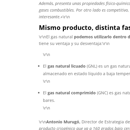
Además, presenta unas propiedades físico-químic
gases combustibles. Por otro lado es competitivo
interesante.»
\r\n
Mismo producto, distinta fa
\r\nEl gas natural
podemos utilizarlo dentro d
tiene su ventaja y su desventaja:\r\n
\r\n
El
gas natural licuado
(GNL) es un gas natur
almacenado en estado líquido a baja temper
\r\n
El
gas natural comprimido
(GNC) es gas natu
bares.
\r\n
\r\n
Antonio Murugó,
Director de Estrategia 
producto criogénico que va a 160 grados bajo cero