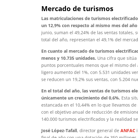
Mercado de turismos
Las matriculaciones de turismos electrificado
un 12,9% con respecto al mismo mes del año 
junio, suman el 49,24% de las ventas totales,
total del año, representan el 49,1% del merca
En cuanto al mercado de turismos electrificad
menos y 10.735 unidades.
Una cifra que sitúa
puntos porcentuales menos que el mismo del añ
ligero aumento del 1%, con 5.531 unidades ve
se reducen un 19,2% sus ventas, con 5.204 nue
En el total del año, las ventas de turismos e
únicamente un crecimiento del 0,6%.
Esta sit
estancada en el 10,44% en lo que llevamos de a
con el objetivo anual de reducción de emision
140.000 turismos electrificados y la realidad 
José López-Tafall
, director general de
ANFAC
i
final de año con una dotación de 350 millones