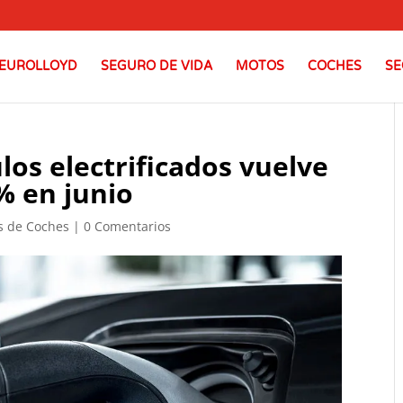
EUROLLOYD
SEGURO DE VIDA
MOTOS
COCHES
SE
los electrificados vuelve
% en junio
s de Coches
|
0 Comentarios