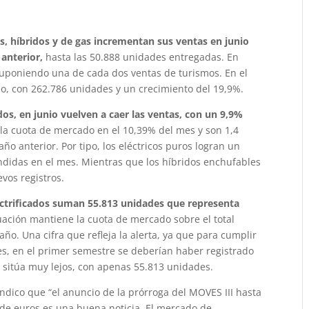
s, híbridos y de gas incrementan sus ventas en junio
anterior,
hasta las 50.888 unidades entregadas. En
 suponiendo una de cada dos ventas de turismos. En el
do, con 262.786 unidades y un crecimiento del 19,9%.
os, en junio vuelven a caer las ventas, con un 9,9%
 la cuota de mercado en el 10,39% del mes y son 1,4
o anterior. Por tipo, los eléctricos puros logran un
ndidas en el mes. Mientras que los híbridos enchufables
vos registros.
lectrificados suman 55.813 unidades que representa
uación mantiene la cuota de mercado sobre el total
ño. Una cifra que refleja la alerta, ya que para cumplir
es, en el primer semestre se deberían haber registrado
se sitúa muy lejos, con apenas 55.813 unidades.
ndico que “el anuncio de la prórroga del MOVES III hasta
 de euros es una buena noticia. El mercado de