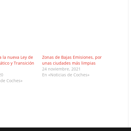
a la nueva Ley de
Zonas de Bajas Emisiones, por
tico y Transición
unas ciudades más limpias
24 noviembre, 2021
20
En «Noticias de Coches»
 de Coches»