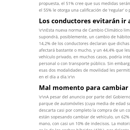
propuesta, el 51% cree que sus medidas serán 
el 55% le otorga una calificación de ‘regular’ o 
Los conductores evitarán ir 
\r\nEsta nueva norma de Cambio Climático limit
supondrá, posiblemente, un cambio de hábitos
14,2% de los conductores declaran que dichas 
afectará bastante o mucho, y un 44,4% que les 
vehículo privado, en muchos casos, podría int
personal o con transporte público. Sin embar
esas dos modalidades de movilidad les permiti
en el día a día.\r\n
Mal momento para cambiar de
\r\nA pesar del anuncio por parte del Gobier
parque de automóviles (cuya media de edad su
descarta casi por completo la compra de un co
están sopesando cambiar de vehículo, un 62%
mano, con casi un 10% de indecisos. La motori