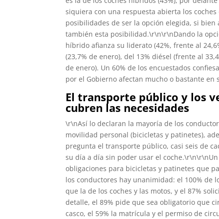
es la de los coches híbridos (43%), por delante 
siquiera con una respuesta abierta los coches
posibilidades de ser la opción elegida, si bi
también esta posibilidad.\r\n\r\nDando la opci
híbrido afianza su liderato (42%, frente al 24
(23,7% de enero), del 13% diésel (frente al 33
de enero). Un 60% de los encuestados confies
por el Gobierno afectan mucho o bastante en s
El transporte público y los 
cubren las necesidades
\r\nAsí lo declaran la mayoría de los conducto
movilidad personal (bicicletas y patinetes), ad
pregunta el transporte público, casi seis de c
su día a día sin poder usar el coche.\r\n\r\nU
obligaciones para bicicletas y patinetes que pa
los conductores hay unanimidad: el 100% de lo
que la de los coches y las motos, y el 87% soli
detalle, el 89% pide que sea obligatorio que ci
casco, el 59% la matrícula y el permiso de circ