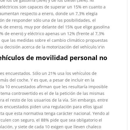
de los de gasolina (36%) y de los diésel (34%). Ni
 eléctricos son capaces de superar un 15% en cuanto a
en aumentan respecto a enero, donde un 7,3% elegía
ón de responder sólo una de las posibilidades, el
,6% de enero), muy por delante del 15% que elige gasolina
,4% de enero) y eléctrico apenas un 12% (frente al 7,3%
a que las medidas sobre el cambio climático propuestas
u decisión acerca de la motorización del vehículo.\r\n
vehículos de movilidad personal no
res encuestados. Sólo un 21% usa los vehículos de
emás del coche. Y es que, a pesar de incluir en la
ada 10 encuestados afirman que les resultaría imposible
n tema controvertido es el de la petición de las mismas
ra el resto de los usuarios de la vía. Sin embargo, entre
s encuestados piden una regulación para ellos igual
cita que esta normativa tenga carácter nacional. Yendo al
rculen con seguro, el 88% pide que sea obligatorio el
ulación, y siete de cada 10 exigen que lleven chaleco