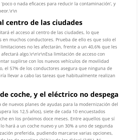
‘poco o nada eficaces para reducir la contaminación’, y
peor.\r\n
al centro de las ciudades
ará el acceso al centro de las ciudades, lo que
 en muchos conductores. Prueba de ello es que solo el
limitaciones no les afectarán, frente a un 40,6% que les
afectará algo.\r\n\r\nEsa limitación de acceso con
entar suplirse con los nuevos vehículos de movilidad
go, el 57% de los conductores asegura que ninguna de
ría llevar a cabo las tareas que habitualmente realizan
 coche, y el eléctrico no despega
no de nuevos planes de ayudas para la modernización del
pera los 12,5 años), siete de cada 10 encuestados
che en los próximos doce meses. Entre aquellos que sí
 lo hará a un coche nuevo y un 30% a uno de segunda
zación preferida, pudiendo marcarse varias opciones,