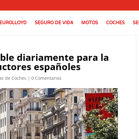
EUROLLOYD
SEGURO DE VIDA
MOTOS
COCHES
SE
ible diariamente para la
uctores españoles
ias de Coches
|
0 Comentarios