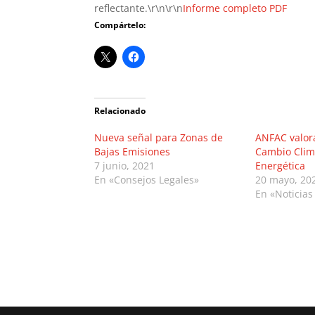
reflectante.\r\n\r\n
Informe completo PDF
Compártelo:
Relacionado
Nueva señal para Zonas de
ANFAC valor
Bajas Emisiones
Cambio Climá
7 junio, 2021
Energética
En «Consejos Legales»
20 mayo, 20
En «Noticias