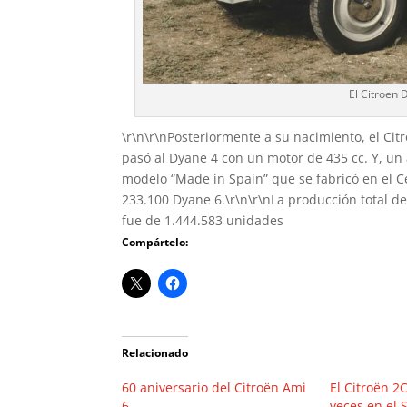
El Citroen
\r\n\r\nPosteriormente a su nacimiento, el Citr
pasó al Dyane 4 con un motor de 435 cc. Y, un
modelo “Made in Spain” que se fabricó en el C
233.100 Dyane 6.\r\n\r\nLa producción total de
fue de 1.444.583 unidades
Compártelo:
Relacionado
60 aniversario del Citroën Ami
El Citroën 2
6
veces en el 