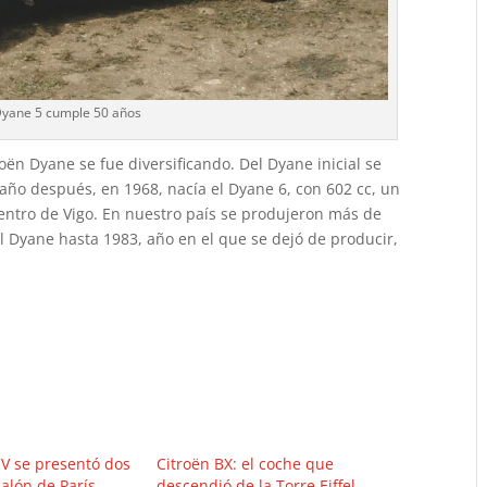
 Dyane 5 cumple 50 años
oën Dyane se fue diversificando. Del Dyane inicial se
 año después, en 1968, nacía el Dyane 6, con 602 cc, un
entro de Vigo. En nuestro país se produjeron más de
l Dyane hasta 1983, año en el que se dejó de producir,
CV se presentó dos
Citroën BX: el coche que
Salón de París
descendió de la Torre Eiffel