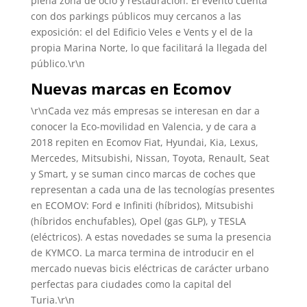
plena zona de ocio y restauración. El evento cuenta
con dos parkings públicos muy cercanos a las
exposición: el del Edificio Veles e Vents y el de la
propia Marina Norte, lo que facilitará la llegada del
público.\r\n
Nuevas marcas en Ecomov
\r\nCada vez más empresas se interesan en dar a
conocer la Eco-movilidad en Valencia, y de cara a
2018 repiten en Ecomov Fiat, Hyundai, Kia, Lexus,
Mercedes, Mitsubishi, Nissan, Toyota, Renault, Seat
y Smart, y se suman cinco marcas de coches que
representan a cada una de las tecnologías presentes
en ECOMOV: Ford e Infiniti (híbridos), Mitsubishi
(híbridos enchufables), Opel (gas GLP), y TESLA
(eléctricos). A estas novedades se suma la presencia
de KYMCO. La marca termina de introducir en el
mercado nuevas bicis eléctricas de carácter urbano
perfectas para ciudades como la capital del
Turia.\r\n