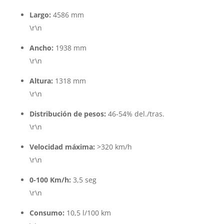
Largo:
4586 mm
\r\n
Ancho:
1938 mm
\r\n
Altura:
1318 mm
\r\n
Distribución de pesos:
46-54% del./tras.
\r\n
Velocidad máxima:
>320 km/h
\r\n
0-100 Km/h:
3,5 seg
\r\n
Consumo:
10,5 l/100 km