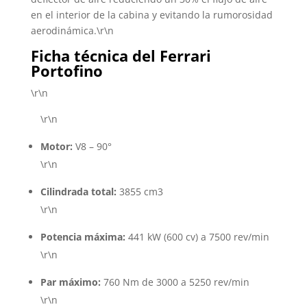
en el interior de la cabina y evitando la rumorosidad
aerodinámica.\r\n
Ficha técnica del Ferrari
Portofino
\r\n
\r\n
Motor:
V8 – 90°
\r\n
Cilindrada total:
3855 cm3
\r\n
Potencia máxima:
441 kW (600 cv) a 7500 rev/min
\r\n
Par máximo:
760 Nm de 3000 a 5250 rev/min
\r\n