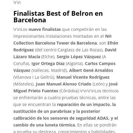
\r\n
Finalistas Best of Belron en
Barcelona
\r\nLos
nueve finalistas
que competirán en las
impresionantes instalaciones montadas en el
NH
Collection Barcelona Tower de Barcelona
, son
Efrén
Rodríguez
(del centro Carglass de Las Rozas),
David
Lázaro
Macía
(Elche),
Sergio
López
Vázquez
(A
Coruña),
Igor
Ortega
Díaz
(Algorta),
Carlos
Campos
Vázquez
(Vallecas, Madrid),
Albert
Gené
Arnaldos
(Vilanova i La Geltrú),
Manuel
Vicente
Rodríguez
(Móstoles),
Juan
Manuel
Alonso
Criado
(León) y
José
Miguel
Prieto
Fuentes
(Córdoba).\r\n\r\nLos técnicos
se enfrentarán a cuatro pruebas técnicas, entre las
que se encuentran la
reparación de un impacto, la
sustitución de un parabrisas y la posterior
calibración de los sensores de seguridad ADAS, y el
cambio de una luneta térmica.
En ellas se pondrán
a prueba su destreza, conocimientos y habilidades,