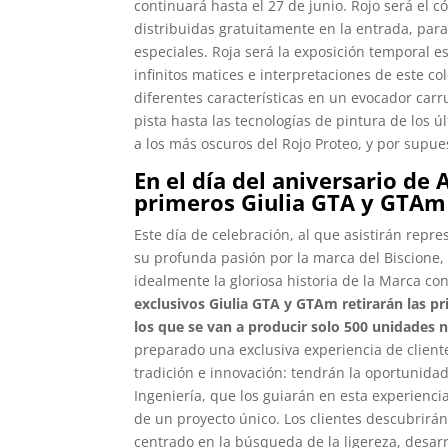
continuará hasta el 27 de junio. Rojo será el c
distribuidas gratuitamente en la entrada, para
especiales. Roja será la exposición temporal e
infinitos matices e interpretaciones de este c
diferentes características en un evocador car
pista hasta las tecnologías de pintura de los ú
a los más oscuros del Rojo Proteo, y por supues
En el día del aniversario de
primeros Giulia GTA y GTAm
Este día de celebración, al que asistirán rep
su profunda pasión por la marca del Biscione,
idealmente la gloriosa historia de la Marca con
exclusivos Giulia GTA y GTAm retirarán las p
los que se van a producir solo 500 unidades
preparado una exclusiva experiencia de client
tradición e innovación: tendrán la oportunida
Ingeniería, que los guiarán en esta experiencia
de un proyecto único. Los clientes descubrirán
centrado en la búsqueda de la ligereza, desar