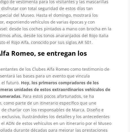
ódigo de vestimenta para los visitantes y las mascarillas
 disfrutar con total seguridad de estos días tan
special del Museo. Hasta el domingo, mostrará los
olor, exponiendo vehículos de varias épocas y con
rusel: desde los coches pintados a mano con brocha en la
ltimos años, desde los tonos anaranjados del Rojo Italia
to el Rojo Alfa, conocido por sus siglas AR 501.
 Alfa Romeo, se entregan los
resentantes de los Clubes Alfa Romeo como testimonio de
 sentará las bases para un evento que vincula
 el futuro.
Hoy, los primeros compradores de los
rimeras unidades de estos extraordinarios vehículos de
 numeradas.
Para estos pocos afortunados, se ha
e, como parte de un itinerario específico que une
d de charlar con los responsables de Marca, Diseño e
 exclusiva, ilustrándoles los detalles y los antecedentes
 el ADN de estos vehículos en un itinerario por el Museo
rollada durante décadas para mejorar las prestaciones