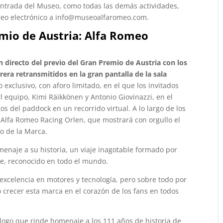
a entrada del Museo, como todas las demás actividades,
rreo electrónico a info@museoalfaromeo.com.
emio de Austria: Alfa Romeo
directo del previo del Gran Premio de Austria con los
rrera retransmitidos en la gran pantalla de la sala
 exclusivo, con aforo limitado, en el que los invitados
l equipo, Kimi Räikkönen y Antonio Giovinazzi, en el
tos del paddock en un recorrido virtual. A lo largo de los
 Alfa Romeo Racing Orlen, que mostrará con orgullo el
io de la Marca.
enaje a su historia, un viaje inagotable formado por
le, reconocido en todo el mundo.
 excelencia en motores y tecnología, pero sobre todo por
crecer esta marca en el corazón de los fans en todos
 logo que rinde homenaje a los 111 años de historia de