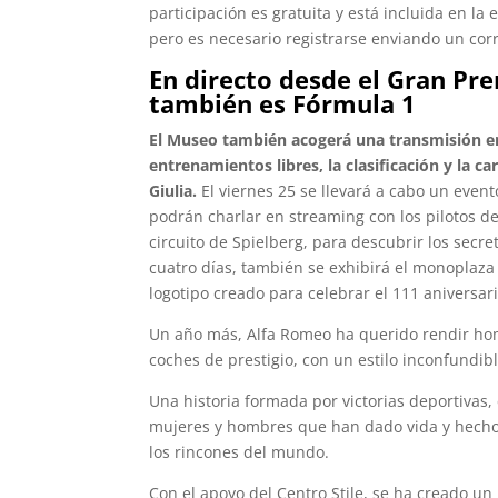
participación es gratuita y está incluida en l
pero es necesario registrarse enviando un co
En directo desde el Gran Pr
también es Fórmula 1
El Museo también acogerá una transmisión en 
entrenamientos libres, la clasificación y la ca
Giulia.
El viernes 25 se llevará a cabo un evento
podrán charlar en streaming con los pilotos de
circuito de Spielberg, para descubrir los secre
cuatro días, también se exhibirá el monoplaza
logotipo creado para celebrar el 111 aniversar
Un año más, Alfa Romeo ha querido rendir hom
coches de prestigio, con un estilo inconfundib
Una historia formada por victorias deportivas,
mujeres y hombres que han dado vida y hecho 
los rincones del mundo.
Con el apoyo del Centro Stile, se ha creado un