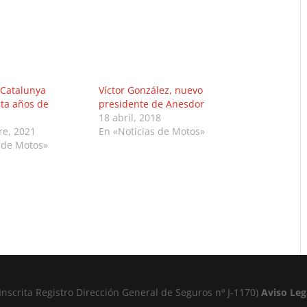
e Catalunya
Víctor González, nuevo
nta años de
presidente de Anesdor
18 abril, 2018
re, 2021
En «Noticias de Motos»
 de Motos»
Inscrita Registro Dirección General de Seguros nº J-1170)
Aviso Leg