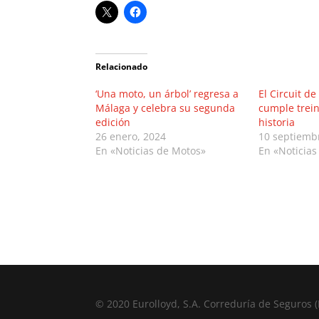
Relacionado
‘Una moto, un árbol’ regresa a
El Circuit d
Málaga y celebra su segunda
cumple trei
edición
historia
26 enero, 2024
10 septiemb
En «Noticias de Motos»
En «Noticias
© 2020 Eurolloyd, S.A. Correduría de Seguros (