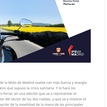
l de la Moto de Madrid vuelve con más fuerza y energía
sis que supuso la crisis sanitaria. Y lo hará los
to Ferial, en una edición que va a representar el
r del sector de las dos ruedas, y que va a mostrar el
ación de la movilidad de la mano de las principales