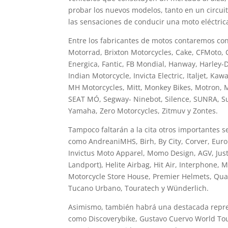
probar los nuevos modelos, tanto en un circuit
las sensaciones de conducir una moto eléctric
Entre los fabricantes de motos contaremos co
Motorrad, Brixton Motorcycles, Cake, CFMoto, C
Energica, Fantic, FB Mondial, Hanway, Harley-
Indian Motorcycle, Invicta Electric, Italjet, K
MH Motorcycles, Mitt, Monkey Bikes, Motron, M-
SEAT MÓ, Segway- Ninebot, Silence, SUNRA, S
Yamaha, Zero Motorcycles, Zitmuv y Zontes.
Tampoco faltarán a la cita otros importantes 
como AndreaniMHS, Birh, By City, Corver, Euro
Invictus Moto Apparel, Momo Design, AGV, Jus
Landport), Helite Airbag, Hit Air, Interphone
Motorcycle Store House, Premier Helmets, Qua
Tucano Urbano, Touratech y Wünderlich.
Asimismo, también habrá una destacada repr
como Discoverybike, Gustavo Cuervo World Tour