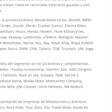
o indoor como en recorridos exteriores guiados y vivir
a.
n la presencia Arena, Benda Motorcycles, Benelli, BMW
itroën, Ducati, Ebroh, Ecooter-Sumco, Electra Bikes,
Davidson, Hisun, Honda, Horwin, Huve Motorcycles,
awasaki, Keeway, Lambretta, LifeWire, Malaguti, Macbor,
Motorbikes, Nerva, Niu, Ray, Royal Alloy, Royal Enfield,
uper Socco, SWM, SYM, Talaria, TGB, Triumph, UM, Voge,
sellos del segmento de los accesorios y complementos,
bikes , Faseba Suministros, Garmin, Givi, GM2 (Origine,
t1 Helmets, Rock Or Die, Vrooam, TRW, SACHS y
, Midland Iberia, Mosko Moto, Motocenter Company,
rter Mile, QM Cleaner, Shiro Helmets, SW-Motech,
esentación de empresas de Mototurismo y Aventura
s, Ibiza Rider Tour 2022, Pau Travel Moto, Route 66