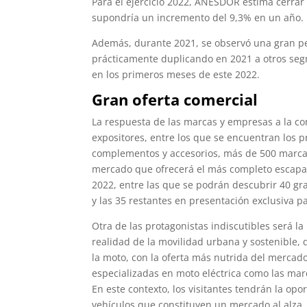
Para el ejercicio 2022, ANESDOR estima cerrar
supondría un incremento del 9,3% en un año.
Además, durante 2021, se observó una gran pen
prácticamente duplicando en 2021 a otros se
en los primeros meses de este 2022.
Gran oferta comercial
La respuesta de las marcas y empresas a la c
expositores, entre los que se encuentran los p
complementos y accesorios, más de 500 marca
mercado que ofrecerá el más completo escapa
2022, entre las que se podrán descubrir 40 gr
y las 35 restantes en presentación exclusiva p
Otra de las protagonistas indiscutibles será l
realidad de la movilidad urbana y sostenible,
la moto, con la oferta más nutrida del mercad
especializadas en moto eléctrica como las marc
En este contexto, los visitantes tendrán la op
vehículos que constituyen un mercado al alza,