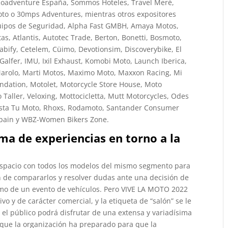
 Roadventure España, Sommos Hoteles, Travel Meré,
oto o 30mps Adventures, mientras otros expositores
quipos de Seguridad, Alpha Fast GMBH, Amaya Motos,
s, Atlantis, Autotec Trade, Berton, Bonetti, Bosmoto,
abify, Cetelem, Cüimo, Devotionsim, Discoverybike, El
 Galfer, IMU, Ixil Exhaust, Komobi Moto, Launch Iberica,
arolo, Marti Motos, Maximo Moto, Maxxon Racing, Mi
ndation, Motolet, Motorcycle Store House, Moto
aller, Veloxing, Mottocicletta, Mutt Motorcycles, Odes
vista Tu Moto, Rhoxs, Rodamoto, Santander Consumer
 Spain y WBZ-Women Bikers Zone.
ma de experiencias en torno a la
spacio con todos los modelos del mismo segmento para
fin de compararlos y resolver dudas ante una decisión de
lamo de un evento de vehículos. Pero VIVE LA MOTO 2022
 y de carácter comercial, y la etiqueta de “salón” se le
 el público podrá disfrutar de una extensa y variadísima
 que la organización ha preparado para que la