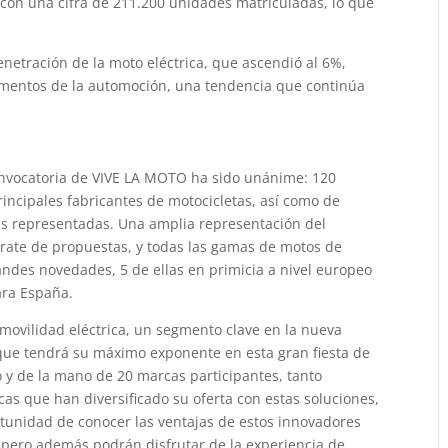
 con una cifra de 211.200 unidades matriculadas, lo que
etración de la moto eléctrica, que ascendió al 6%,
gmentos de la automoción, una tendencia que continúa
onvocatoria de VIVE LA MOTO ha sido unánime: 120
rincipales fabricantes de motocicletas, así como de
s representadas. Una amplia representación del
rate de propuestas, y todas las gamas de motos de
andes novedades, 5 de ellas en primicia a nivel europeo
ara España.
a movilidad eléctrica, un segmento clave en la nueva
 que tendrá su máximo exponente en esta gran fiesta de
o y de la mano de 20 marcas participantes, tanto
as que han diversificado su oferta con estas soluciones,
ortunidad de conocer las ventajas de estos innovadores
 pero además podrán disfrutar de la experiencia de