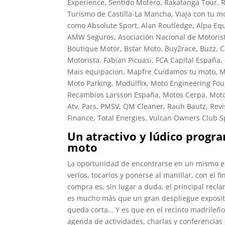
Experience, Sentido Motero, Rakatanga Tour,
Turismo de Castilla-La Mancha, Viaja con tu m
como Absolute Sport, Alan Routledge, Alpa E
AMW Seguros, Asociación Nacional de Motorista
Boutique Motor, Bstar Moto, Buy2race, Buzz, C
Motorista, Fabian Picuasi, FCA Capital España,
Mais equipacion, Mapfre Cuidamos tu moto, M
Moto Parking, Modulflix, Moto Engineering Fou
Recambios Larsson España, Motos Cerpa, Moto T
Atv, Pars, PMSV, QM Cleaner, Rauh Bautz, Re
Finance, Total Energies, Vulcan Owners Club
Un atractivo y lúdico progra
moto
La oportunidad de encontrarse en un mismo e
verlos, tocarlos y ponerse al manillar, con el 
compra es, sin lugar a duda, el principal rec
es mucho más que un gran despliegue expositivo
queda corta… Y es que en el recinto madrileño
agenda de actividades, charlas y conferencias