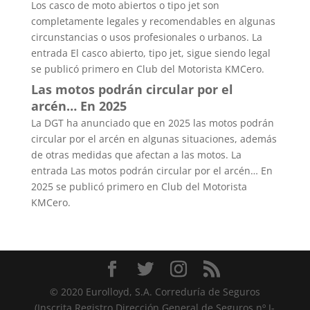
Los casco de moto abiertos o tipo jet son
completamente legales y recomendables en algunas
circunstancias o usos profesionales o urbanos. La
entrada El casco abierto, tipo jet, sigue siendo legal
se publicó primero en Club del Motorista KMCero.
Las motos podrán circular por el
arcén… En 2025
La DGT ha anunciado que en 2025 las motos podrán
circular por el arcén en algunas situaciones, además
de otras medidas que afectan a las motos. La
entrada Las motos podrán circular por el arcén… En
2025 se publicó primero en Club del Motorista
KMCero.
© 2020 Eurolloyd, S.A. Correduría de Seguros
(Inscrita Registro Dirección General de Seguros nº J-