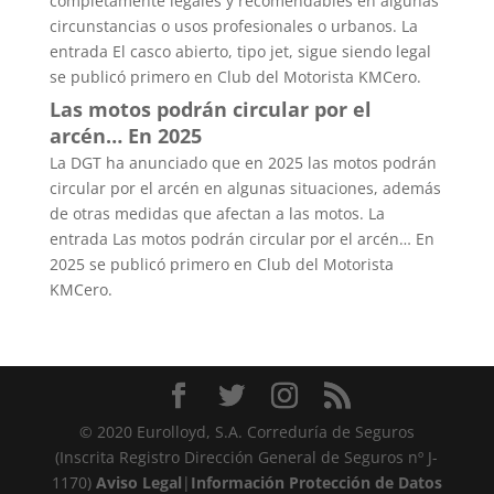
completamente legales y recomendables en algunas
circunstancias o usos profesionales o urbanos. La
entrada El casco abierto, tipo jet, sigue siendo legal
se publicó primero en Club del Motorista KMCero.
Las motos podrán circular por el
arcén… En 2025
La DGT ha anunciado que en 2025 las motos podrán
circular por el arcén en algunas situaciones, además
de otras medidas que afectan a las motos. La
entrada Las motos podrán circular por el arcén… En
2025 se publicó primero en Club del Motorista
KMCero.
© 2020 Eurolloyd, S.A. Correduría de Seguros
(Inscrita Registro Dirección General de Seguros nº J-
1170)
Aviso Legal
|
Información Protección de Datos