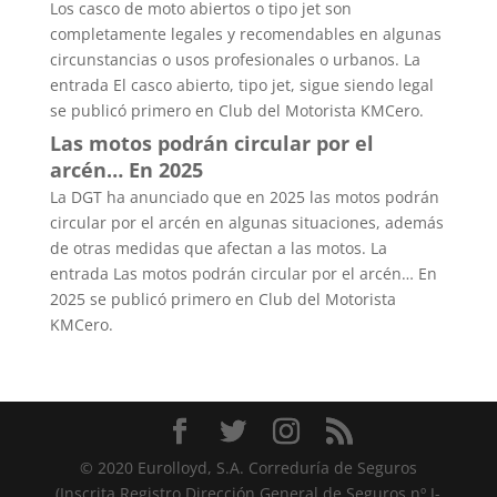
Los casco de moto abiertos o tipo jet son
completamente legales y recomendables en algunas
circunstancias o usos profesionales o urbanos. La
entrada El casco abierto, tipo jet, sigue siendo legal
se publicó primero en Club del Motorista KMCero.
Las motos podrán circular por el
arcén… En 2025
La DGT ha anunciado que en 2025 las motos podrán
circular por el arcén en algunas situaciones, además
de otras medidas que afectan a las motos. La
entrada Las motos podrán circular por el arcén… En
2025 se publicó primero en Club del Motorista
KMCero.
© 2020 Eurolloyd, S.A. Correduría de Seguros
(Inscrita Registro Dirección General de Seguros nº J-