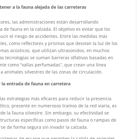
ener a la fauna alejada de las carreteras
ores, las administraciones están desarrollando
a de fauna en la calzada. El objetivo es evitar que los
ducir el riesgo de accidentes. Entre las medidas más
es, como reflectores y prismas que desvían la luz de los
temas acústicos, que utilizan ultrasonidos, en muchos
tas tecnologías se suman barreras olfativas basadas en
nte como “vallas perfumadas”, que crean una línea
a animales silvestres de las zonas de circulación.
r la entrada de fauna en carretera
las estrategias más eficaces para reducir la presencia
gético, presente en numerosos tramos de la red viaria, es
e la fauna silvestre. Sin embargo, su efectividad se
tructuras específicas como pasos de fauna o rampas de
se de forma segura sin invadir la calzada.
n sistemas de escape que permiten la salida de animales