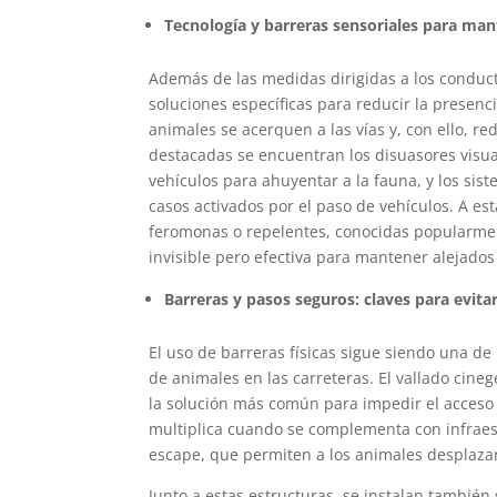
Tecnología y barreras sensoriales para mant
Además de las medidas dirigidas a los conduct
soluciones específicas para reducir la presenci
animales se acerquen a las vías y, con ello, re
destacadas se encuentran los disuasores visual
vehículos para ahuyentar a la fauna, y los sis
casos activados por el paso de vehículos. A es
feromonas o repelentes, conocidas popularme
invisible pero efectiva para mantener alejados 
Barreras y pasos seguros: claves para evita
El uso de barreras físicas sigue siendo una de 
de animales en las carreteras. El vallado cine
la solución más común para impedir el acceso d
multiplica cuando se complementa con infraes
escape, que permiten a los animales desplazar
Junto a estas estructuras, se instalan tambié