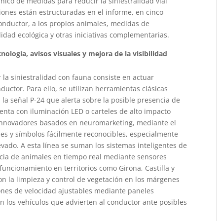
ico de medidas para reducir la siniestralidad vial
iones están estructuradas en el informe, en cinco
conductor, a los propios animales, medidas de
lidad ecológica y otras iniciativas complementarias.
ología, avisos visuales y mejora de la visibilidad
r la siniestralidad con fauna consiste en actuar
ctor. Para ello, se utilizan herramientas clásicas
la señal P-24 que alerta sobre la posible presencia de
ta con iluminación LED o carteles de alto impacto
 innovadores basados en neuromarketing, mediante el
es y símbolos fácilmente reconocibles, especialmente
vado. A esta línea se suman los sistemas inteligentes de
ncia de animales en tiempo real mediante sensores
n funcionamiento en territorios como Girona, Castilla y
on la limpieza y control de vegetación en los márgenes
iones de velocidad ajustables mediante paneles
en los vehículos que advierten al conductor ante posibles