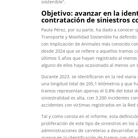
sostenible”.
Objetivo: avanzar en la iden
contratación de siniestros c
Paula Pérez, por su parte, ha dado a conocer q
Transporte y Movilidad Sostenible ha definido 
con Implicación de Animales más conocido com
desde 2024 que se refiere a aquellos tramos c
últimos 5 años que hayan registrado al menos
alguno de ellos haya ocasionado al menos un s
Durante 2023, se identificaron en la red viar
una longitud total de 205,1 kilómetros y que
tramos representan apenas el 0,8% del total de
siniestralidad es alta, con 3.200 incidentes co
accidentes con víctimas registrados en la Red 
Tal y como consta en el informe, esta definici
proliferación de este tipo de siniestros en los 
administraciones de carreteras a desarrollar e
avance en la identificación de tramos con alta