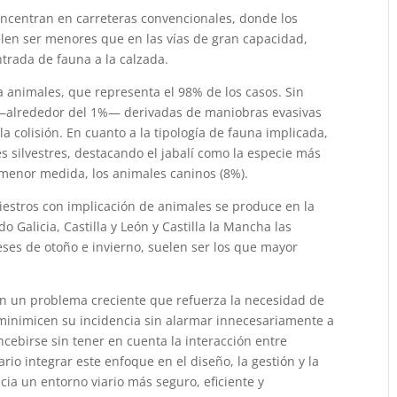
concentran en carreteras convencionales, donde los
elen ser menores que en las vías de gran capacidad,
trada de fauna a la calzada.
 a animales, que representa el 98% de los casos. Sin
 —alrededor del 1%— derivadas de maniobras evasivas
la colisión. En cuanto a la tipología de fauna implicada,
s silvestres, destacando el jabalí como la especie más
n menor medida, los animales caninos (8%).
iestros con implicación de animales se produce en la
 Galicia, Castilla y León y Castilla la Mancha las
es de otoño e invierno, suelen ser los que mayor
an un problema creciente que refuerza la necesidad de
 minimicen su incidencia sin alarmar innecesariamente a
ncebirse sin tener en cuenta la interacción entre
rio integrar este enfoque en el diseño, la gestión y la
cia un entorno viario más seguro, eficiente y