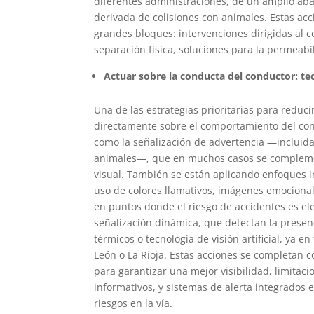
diferentes administraciones, de un amplio aban
derivada de colisiones con animales. Estas acc
grandes bloques: intervenciones dirigidas al 
separación física, soluciones para la permeabi
Actuar sobre la conducta del conductor: tecn
Una de las estrategias prioritarias para reduci
directamente sobre el comportamiento del condu
como la señalización de advertencia —incluida 
animales—, que en muchos casos se complemen
visual. También se están aplicando enfoques
uso de colores llamativos, imágenes emocional
en puntos donde el riesgo de accidentes es ele
señalización dinámica, que detectan la prese
térmicos o tecnología de visión artificial, ya e
León o La Rioja. Estas acciones se completan c
para garantizar una mejor visibilidad, limitac
informativos, y sistemas de alerta integrados 
riesgos en la vía.