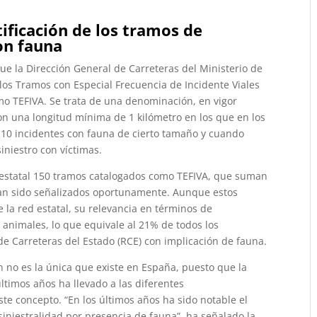
tificación de los tramos de
on fauna
ue la Dirección General de Carreteras del Ministerio de
los Tramos con Especial Frecuencia de Incidente Viales
o TEFIVA. Se trata de una denominación, en vigor
on una longitud mínima de 1 kilómetro en los que en los
 10 incidentes con fauna de cierto tamaño y cuando
iniestro con víctimas.
ia estatal 150 tramos catalogados como TEFIVA, que suman
 han sido señalizados oportunamente. Aunque estos
 la red estatal, su relevancia en términos de
n animales, lo que equivale al 21% de todos los
de Carreteras del Estado (RCE) con implicación de fauna.
ón no es la única que existe en España, puesto que la
últimos años ha llevado a las diferentes
ste concepto. “En los últimos años ha sido notable el
 siniestralidad por presencia de fauna”, ha señalado la