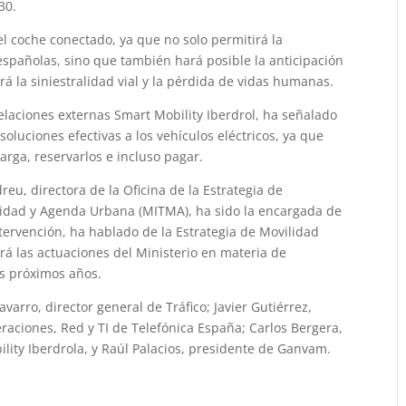
30.
el coche conectado, ya que no solo permitirá la
 españolas, sino que también hará posible la anticipación
irá la siniestralidad vial y la pérdida de vidas humanas.
elaciones externas Smart Mobility Iberdrol, ha señalado
oluciones efectivas a los vehículos eléctricos, ya que
arga, reservarlos e incluso pagar.
, directora de la Oficina de la Estrategia de
ilidad y Agenda Urbana (MITMA), ha sido la encargada de
tervención, ha hablado de la Estrategia de Movilidad
rá las actuaciones del Ministerio en materia de
os próximos años.
varro, director general de Tráfico; Javier Gutiérrez,
eraciones, Red y TI de Telefónica España; Carlos Bergera,
lity Iberdrola, y Raúl Palacios, presidente de Ganvam.