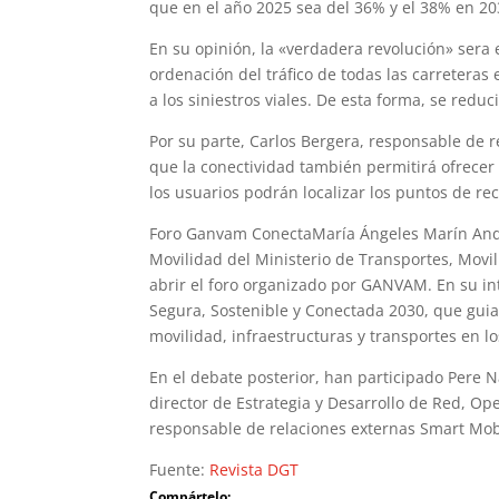
que en el año 2025 sea del 36% y el 38% en 20
En su opinión, la «verdadera revolución» sera 
ordenación del tráfico de todas las carreteras
a los siniestros viales. De esta forma, se reduc
Por su parte, Carlos Bergera, responsable de r
que la conectividad también permitirá ofrecer s
los usuarios podrán localizar los puntos de rec
Foro Ganvam ConectaMaría Ángeles Marín Andreu
Movilidad del Ministerio de Transportes, Mov
abrir el foro organizado por GANVAM. En su in
Segura, Sostenible y Conectada 2030, que guia
movilidad, infraestructuras y transportes en l
En el debate posterior, han participado Pere Na
director de Estrategia y Desarrollo de Red, Op
responsable de relaciones externas Smart Mobi
Fuente:
Revista DGT
Compártelo: