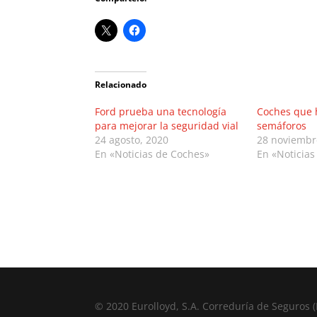
Relacionado
Ford prueba una tecnología
Coches que 
para mejorar la seguridad vial
semáforos
24 agosto, 2020
28 noviembr
En «Noticias de Coches»
En «Noticias
© 2020 Eurolloyd, S.A. Correduría de Seguros (