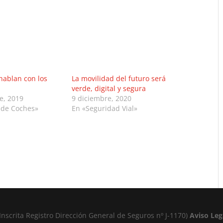
hablan con los
La movilidad del futuro será
verde, digital y segura
e, 2019
9 diciembre, 2020
 de Coches»
En «Seguridad Vial»
Inscrita Registro Dirección General de Seguros nº J-1170)
Aviso Leg