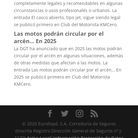
completamente legales y recomendables en algunas
circunstancias o usos profesionales o urbanos. La
entrada El casco abierto, tipo jet, sigue siendo legal
se publicó primero en Club del Motorista KMCero.
Las motos podrán circular por el
arcén… En 2025
La DGT ha anunciado que en 2025 las motos podrán
circular por el arcén en algunas situaciones, además
de otras medidas que afectan a las motos. La
entrada Las motos podrán circular por el arcén… En
2025 se publicó primero en Club del Motorista
KMCero.
© 2020 Eurolloyd, S.A. Correduría de Seguros
(Inscrita Registro Dirección General de Seguros nº J-
1170)
Aviso Legal
|
Información Protección de Datos