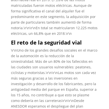
matriculadas fueron motos eléctricas. Aunque de
forma significativa el canal del alquiler fue el
predominante en este segmento, la adquisición por
parte de particulares también aumentó de forma
notoria.\r\n\r\nEn total se matricularon 12.225 motos
eléctricas, un 66,8% que en 2018.\r\n
El reto de la seguridad vial
\r\nUno de los grandes desafíos sociales en el marco
de la automoción es la reducción de la
siniestralidad. Más de un 80% de los fallecidos en
las ciudades son usuarios vulnerables: peatones,
ciclistas y motoristas.\r\n\r\nLas motos son cada vez
más seguras gracias a las inversiones en
investigación y desarrollo de los fabricantes, pero la
antigüedad media del parque en España, superior a
los 15 años, no contribuye a que esto se plasme
como debería en las carreteras\r\n\r\nDesde
ANESDOR esperamos el despliegue del plan