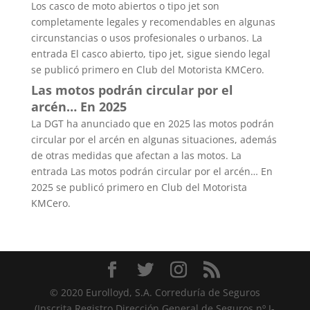
Los casco de moto abiertos o tipo jet son
completamente legales y recomendables en algunas
circunstancias o usos profesionales o urbanos. La
entrada El casco abierto, tipo jet, sigue siendo legal
se publicó primero en Club del Motorista KMCero.
Las motos podrán circular por el
arcén… En 2025
La DGT ha anunciado que en 2025 las motos podrán
circular por el arcén en algunas situaciones, además
de otras medidas que afectan a las motos. La
entrada Las motos podrán circular por el arcén… En
2025 se publicó primero en Club del Motorista
KMCero.
© 2020 Eurolloyd, S.A. Correduría de Seguros
(Inscrita Registro Dirección General de Seguros nº J-