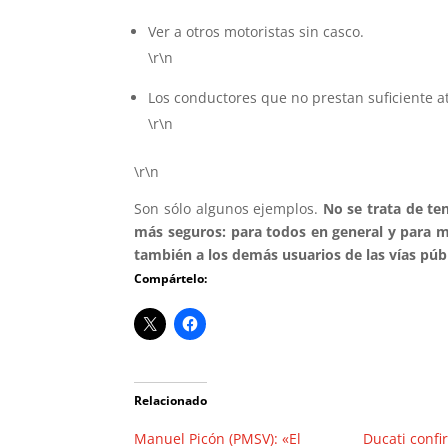
Ver a otros motoristas sin casco.
\r\n
Los conductores que no prestan suficiente at
\r\n
\r\n
Son sólo algunos ejemplos.
No se trata de ten
más seguros: para todos en general y para mot
también a los demás usuarios de las vías públ
Compártelo:
Relacionado
Manuel Picón (PMSV): «El
Ducati confi