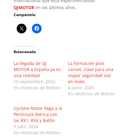
internacional que está experimentando
QJMOTOR
en los últimos años.
Compártelo:
Relacionado
La llegada de QJ
La formación post
MOTOR a España ya es
carnet, clave para una
una realidad
mayor seguridad vial
15 septiembre, 2022
en moto
En «Noticias de Motos»
4 junio, 2025
En «Noticias de Motos»
Cyclone Motor llega a la
Península Ibérica con
las RX1, RX4 y Battlo
5 julio, 2024
En «Noticias de Motos»