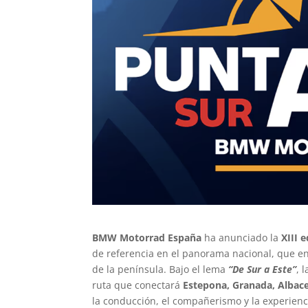
BMW Motorrad España
ha anunciado la
XIII 
de referencia en el panorama nacional, que en
de la península. Bajo el lema
“De Sur a Este”
, 
ruta que conectará
Estepona, Granada, Albac
la conducción, el compañerismo y la experienci