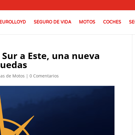
EUROLLOYD
SEGURO DE VIDA
MOTOS
COCHES
SE
 Sur a Este, una nueva
ruedas
ias de Motos
|
0 Comentarios