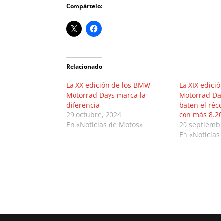
Compártelo:
Relacionado
La XX edición de los BMW
La XIX edici
Motorrad Days marca la
Motorrad Da
diferencia
baten el réc
29 octubre, 2024
con más 8.2
En «Noticias de Motos»
20 septiemb
En «Noticias