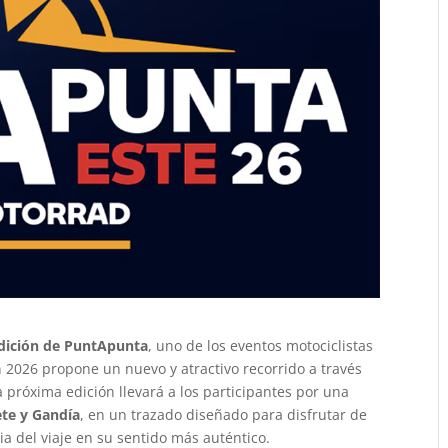
edición de PuntApunta
, uno de los eventos motociclistas
 2026 propone un nuevo y atractivo recorrido a través
la próxima edición llevará a los participantes por una
ete y Gandía
, en un trazado diseñado para disfrutar de
a del viaje en su sentido más auténtico.