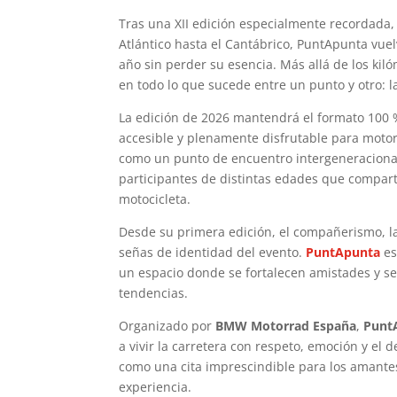
Tras una XII edición especialmente recordada, 
Atlántico hasta el Cantábrico, PuntApunta vue
año sin perder su esencia. Más allá de los kiló
en todo lo que sucede entre un punto y otro: la
La edición de 2026 mantendrá el formato 100 
accesible y plenamente disfrutable para motori
como un punto de encuentro intergeneracional
participantes de distintas edades que compa
motocicleta.
Desde su primera edición, el compañerismo, la
señas de identidad del evento.
PuntApunta
es
un espacio donde se fortalecen amistades y s
tendencias.
Organizado por
BMW Motorrad España
,
Punt
a vivir la carretera con respeto, emoción y el 
como una cita imprescindible para los amantes
experiencia.