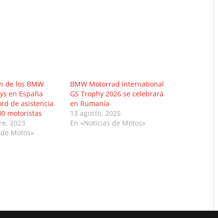
ón de los BMW
BMW Motorrad International
ys en España
GS Trophy 2026 se celebrará
ord de asistencia
en Rumanía
00 motoristas
13 agosto, 2025
re, 2023
En «Noticias de Motos»
 de Motos»