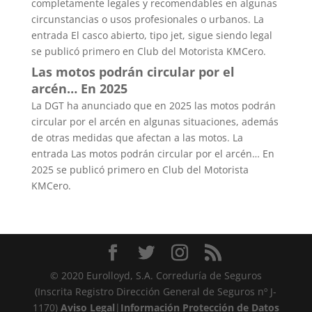
completamente legales y recomendables en algunas
circunstancias o usos profesionales o urbanos. La
entrada El casco abierto, tipo jet, sigue siendo legal
se publicó primero en Club del Motorista KMCero.
Las motos podrán circular por el
arcén… En 2025
La DGT ha anunciado que en 2025 las motos podrán
circular por el arcén en algunas situaciones, además
de otras medidas que afectan a las motos. La
entrada Las motos podrán circular por el arcén… En
2025 se publicó primero en Club del Motorista
KMCero.
© 2020 Eurolloyd, S.A. Correduría de Seguros
(Inscrita Registro Dirección General de Seguros nº J-
1170)
Aviso Legal
|
Información Protección de Datos