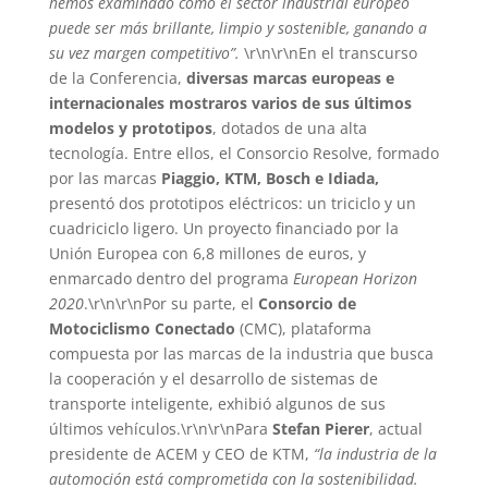
hemos examinado cómo el sector industrial europeo
puede ser más brillante, limpio y sostenible, ganando a
su vez margen competitivo”.
\r\n\r\nEn el transcurso
de la Conferencia,
diversas marcas europeas e
internacionales mostraros varios de sus últimos
modelos y prototipos
, dotados de una alta
tecnología. Entre ellos, el Consorcio Resolve, formado
por las marcas
Piaggio, KTM, Bosch e Idiada,
presentó dos prototipos eléctricos: un triciclo y un
cuadriciclo ligero. Un proyecto financiado por la
Unión Europea con 6,8 millones de euros, y
enmarcado dentro del programa
European Horizon
2020
.\r\n\r\nPor su parte, el
Consorcio de
Motociclismo Conectado
(CMC), plataforma
compuesta por las marcas de la industria que busca
la cooperación y el desarrollo de sistemas de
transporte inteligente, exhibió algunos de sus
últimos vehículos.\r\n\r\nPara
Stefan Pierer
, actual
presidente de ACEM y CEO de KTM,
“la industria de la
automoción está comprometida con la sostenibilidad.