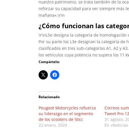
nuestro patrimonio, se trata también de la oc
reforzar su capacidad para ver siempre más le
mañana».\r\n
¿Cómo funcionan las categor
\r\nL5e designa la categoría de homologación 
Por su parte los L3e designan la categoría de
clasificados en tres sub-categorías A1, A2 y A3
los vehículos cuya potencia no supera los 11 
Compártelo:
Relacionado
Peugeot Motorcycles refuerza
Correos suma
su liderazgo en el segmento
Tweet Pro 1
de los scooters de 50cc
31 agosto, 2
22 enero, 2020
En «Noticias