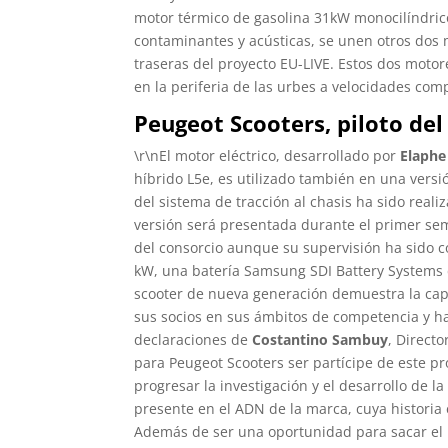
motor térmico de gasolina 31kW monocilíndrico
contaminantes y acústicas, se unen otros dos 
traseras del proyecto EU-LIVE. Estos dos motor
en la periferia de las urbes a velocidades com
Peugeot Scooters, piloto del
\r\nEl motor eléctrico, desarrollado por
Elaphe
híbrido L5e, es utilizado también en una versió
del sistema de tracción al chasis ha sido real
versión será presentada durante el primer sem
del consorcio aunque su supervisión ha sido c
kW, una batería Samsung SDI Battery Systems
scooter de nueva generación demuestra la cap
sus socios en sus ámbitos de competencia y ha
declaraciones de
Costantino Sambuy
, Direct
para Peugeot Scooters ser partícipe de este p
progresar la investigación y el desarrollo de l
presente en el ADN de la marca, cuya historia
Además de ser una oportunidad para sacar el 