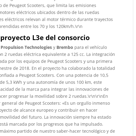
 de Peugeot Scooters, que limita las emisiones
motores eléctricos ubicados dentro de las ruedas
es eléctricos relevan al motor térmico durante trayectos
prendidas entre los 70 y los 120km/h.\r\n
 proyecto L3e del consorcio
 Propulsion Technologies
y
Brembo
para el vehículo
n 2 ruedas eléctrica equivalente a 125 cc. La integración
izada por los equipos de Peugeot Scooters y una primera
estre de 2018. En el proyecto ha colaborado la totalidad
onfiada a Peugeot Scooters. Con una potencia de 10,5
 de 5,3 kWh y una autonomía de unos 100 km, este
acidad de la marca para integrar las innovaciones de
cer progresar la movilidad sobre 2 ruedas.\r\n\r\nEn
or general de Peugeot Scooters: «Es un orgullo inmenso
royecto de alcance europeo y contribuir en hacer
a movilidad del futuro. La innovación siempre ha estado
 está marcada por los progresos que ha impulsado.
máximo partido de nuestro saber-hacer tecnológico y de