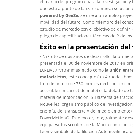
el marco del programa para la Investigación y 
que está a punto de lanzar su nueva solución 
powered by GenZe
, se une a un amplio proye
movilidad del futuro. Como miembro del consor
estudio de mercado con el objetivo de definir l
pliego de especificaciones técnicas de 2 de los
Éxito en la presentación del
\r\nFruto de dos años de desarrollo, la primer
presentada el 30 de noviembre de 2017 en pri
EU-LIVE.\r\n\r\nImaginado como
la unión entre
motocicletas
, este concepto (un 4 ruedas hom
tren delantero de 750 mm, es decir por encim
accesible sin carnet de moto) está dotado de t
materia de motorización. Su sistema de tracci
Nouvelles (organismo público de investigación
energía, del transporte y del medio ambiente
PowerMotion®. Este motor, integralmente desa
equipa varios scooters de la Marca como por e
León y símbolo de la filiación Automóvilistica 