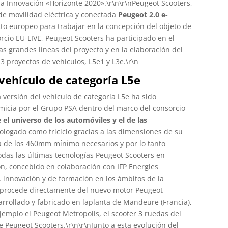
la Innovación «Horizonte 2020».\r\n\r\nPeugeot Scooters,
de movilidad eléctrica y conectada
Peugeot 2.0 e-
cto europeo para trabajar en la concepción del objeto de
cio EU-LIVE, Peugeot Scooters ha participado en el
as grandes líneas del proyecto y en la elaboración del
 3 proyectos de vehículos, L5e1 y L3e.\r\n
 vehículo de categoría L5e
a versión del vehículo de categoría L5e ha sido
micia por el Grupo PSA dentro del marco del consorcio
 el universo de los automóviles y el de las
ologado como triciclo gracias a las dimensiones de su
a de los 460mm mínimo necesarios y por lo tanto
odas las últimas tecnologías Peugeot Scooters en
ón, concebido en colaboración con IFP Energies
, innovación y de formación en los ámbitos de la
) procede directamente del nuevo motor Peugeot
rrollado y fabricado en laplanta de Mandeure (Francia),
jemplo el Peugeot Metropolis, el scooter 3 ruedas del
de Peugeot Scooters.\r\n\r\nJunto a esta evolución del