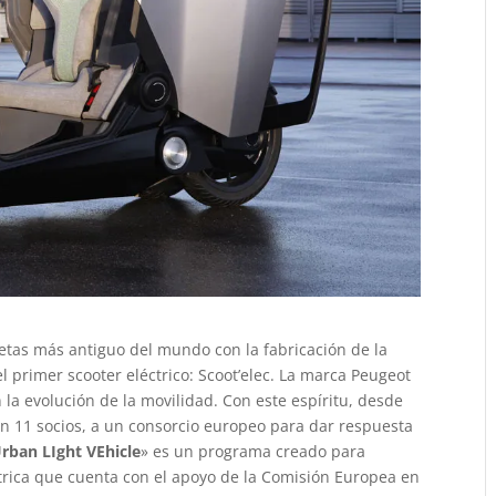
letas más antiguo del mundo con la fabricación de la
 primer scooter eléctrico: Scoot’elec. La marca Peugeot
a evolución de la movilidad. Con este espíritu, desde
on 11 socios, a un consorcio europeo para dar respuesta
Urban LIght VEhicle
» es un programa creado para
trica que cuenta con el apoyo de la Comisión Europea en