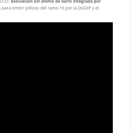
SAUTO:
Asociación sin ánimo de lucro integrada por
s
para emitir pólizas del ramo 10 por la DGSFP y el