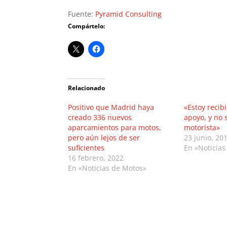
Fuente:
Pyramid Consulting
Compártelo:
Relacionado
Positivo que Madrid haya
«Estoy recib
creado 336 nuevos
apoyo, y no s
aparcamientos para motos,
motorista»
pero aún lejos de ser
23 junio, 20
suficientes
En «Noticias
16 febrero, 2022
En «Noticias de Motos»