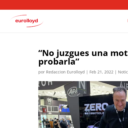
“No juzgues una moto
probarla”
por
Redaccion Eurolloyd
|
Feb 21, 2022
|
Noti