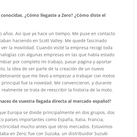
conocidas. ¿Cómo llegaste a Zero? ¿Cómo diste el
ho años. Así que ya hace un tiempo. Me puse en contacto
staban haciendo en Scott Valley. Me quedé fascinado
ver la movilidad. Cuando visité la empresa recogí toda
nalogías con algunas empresas en las que había estado
mbiar por completo mi trabajo, pasar página y aportar
nto, la idea de ser parte de la creación de un nuevo
el detonante que me llevó a empezar a trabajar con motos
a principal fue la novedad. Me convencieron, y durante
realmente se trata de reescribir la historia de la moto.
haces de vuestra llegada directa al mercado español?
ue Europa se divide principalmente en dos grupos, dos
o países importantes como España, Italia, Francia,
lectricidad mucho antes que otros mercados. Estuvimos
staba en Zero; fue con Suzuka, un distribuidor Suzuki