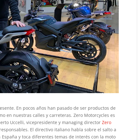
 presente. En pocos años han pasado de ser productos de
smo en nuestras calles y carreteras. Zero Motorcycles es
erto Uccelli, vicepresidente y managing director
Zero
sponsables. El directivo italiano habla sobre el salto a
n España y toca diferentes temas de interés con la moto