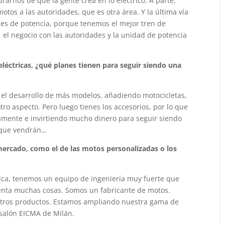
rarnos de que la gente crea en lo eléctrico. A parte,
os a las autoridades, que es otra área. Y la última vía
des de potencia, porque tenemos el mejor tren de
, el negocio con las autoridades y la unidad de potencia
léctricas, ¿qué planes tienen para seguir siendo una
 el desarrollo de más modelos, añadiendo motocicletas,
tro aspecto. Pero luego tienes los accesorios, por lo que
amente e invirtiendo mucho dinero para seguir siendo
s que vendrán…
mercado, como el de las motos personalizadas o los
ica, tenemos un equipo de ingeniería muy fuerte que
enta muchas cosas. Somos un fabricante de motos.
tros productos. Estamos ampliando nuestra gama de
 salón EICMA de Milán.