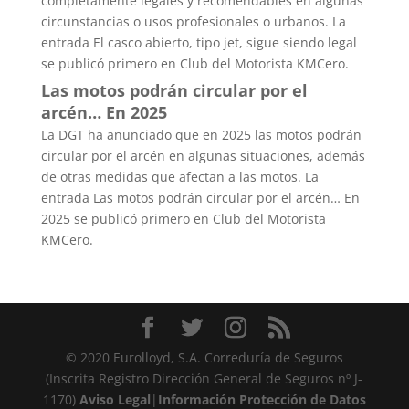
completamente legales y recomendables en algunas
circunstancias o usos profesionales o urbanos. La
entrada El casco abierto, tipo jet, sigue siendo legal
se publicó primero en Club del Motorista KMCero.
Las motos podrán circular por el
arcén… En 2025
La DGT ha anunciado que en 2025 las motos podrán
circular por el arcén en algunas situaciones, además
de otras medidas que afectan a las motos. La
entrada Las motos podrán circular por el arcén… En
2025 se publicó primero en Club del Motorista
KMCero.
© 2020 Eurolloyd, S.A. Correduría de Seguros
(Inscrita Registro Dirección General de Seguros nº J-
1170)
Aviso Legal
|
Información Protección de Datos