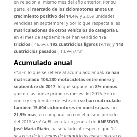
en relación al mismo mes del año anterior. Por su
parte, el
mercado de los ciclomotores anota un
crecimiento positivo del 14,4%
y 2.069 unidades
vendidas en septiembre; y por lo que respecta a las
matriculaciones de otros vehículos de categoría L,
en el mes de septiembre se han vendido
175
triciclos
(-46,6%),
192 cuatriciclos ligeros
(9,1%) y
143
cuatriciclos pesados
(-13,9%).\r\n
Acumulado anual
\r\nEn lo que se refiere al acumulado anual,
se han
matriculado 105.230 motocicletas entre enero y
septiembre de 2017
; lo que supone un
8% menos
que en los nueve primeros meses del 2016. Entre
enero y septiembre de este año
se han matriculado
también 15.604 ciclomotores en nuestro país
: un
21,9% más
, en comparación con el mismo periodo
del 2016.\r\n\r\nEl secretario general de
ANESDOR
,
José María Riaño
, ha señalado al respecto que
“el
descenso de las ventas de motocicletas nuevas agrava el