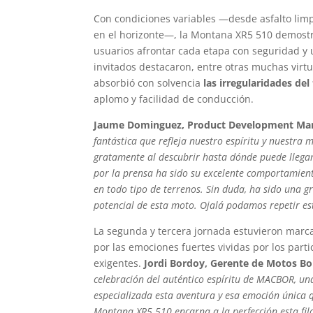
Con condiciones variables —desde asfalto lim
en el horizonte—, la Montana XR5 510 demost
usuarios afrontar cada etapa con seguridad y 
invitados destacaron, entre otras muchas virt
absorbió con solvencia
las irregularidades del
aplomo y facilidad de conducción.
Jaume Dominguez, Product Development M
fantástica que refleja nuestro espíritu y nuestra
gratamente al descubrir hasta dónde puede lleg
por la prensa ha sido su excelente comportamiento
en todo tipo de terrenos. Sin duda, ha sido una 
potencial de esta moto. Ojalá podamos repetir es
La segunda y tercera jornada estuvieron marca
por las emociones fuertes vividas por los part
exigentes.
Jordi Bordoy, Gerente de Motos B
celebración del auténtico espíritu de MACBOR, un
especializada esta aventura y esa emoción única 
Montana XR5 510 encarna a la perfección esta fil