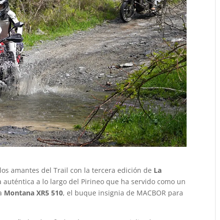
los amantes del Trail con la tercera edición de
La
 auténtica a lo largo del Pirineo que ha servido como un
da
Montana XR5 510
, el buque insignia de MACBOR para