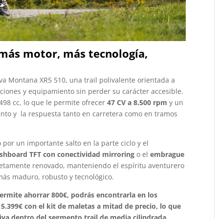
más motor, más tecnología,
va Montana XR5 510, una trail polivalente orientada a
ciones y equipamiento sin perder su carácter accesible.
 498 cc, lo que le permite ofrecer
47 CV a 8.500 rpm
y un
to y la respuesta tanto en carretera como en tramos
or un importante salto en la parte ciclo y el
shboard TFT con conectividad mirroring
o el
embrague
letamente renovado, manteniendo el espíritu aventurero
más maduro, robusto y tecnológico.
ermite ahorrar 800€, podrás encontrarla en los
5.399€ con el kit de maletas a mitad de precio, lo que
va dentro del segmento trail de media cilindrada.