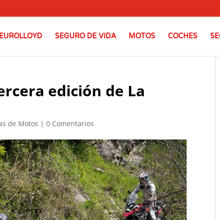
EUROLLOYD
SEGURO DE VIDA
MOTOS
COCHES
SE
rcera edición de La
ias de Motos
|
0 Comentarios