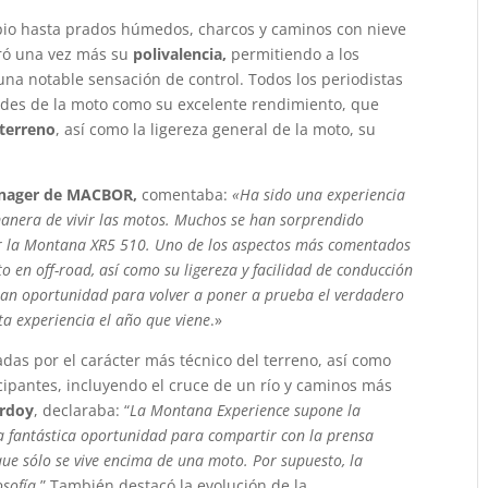
pio hasta prados húmedos, charcos y caminos con nieve
ró una vez más su
polivalencia,
permitiendo a los
una notable sensación de control. Todos los periodistas
udes de la moto como su excelente rendimiento, que
 terreno
, así como la ligereza general de la moto, su
anager de MACBOR,
comentaba:
«Ha sido una experiencia
 manera de vivir las motos. Muchos se han sorprendido
ar la Montana XR5 510. Uno de los aspectos más comentados
 en off-road, así como su ligereza y facilidad de conducción
gran oportunidad para volver a poner a prueba el verdadero
ta experiencia el año que viene
.»
das por el carácter más técnico del terreno, así como
icipantes, incluyendo el cruce de un río y caminos más
ordoy
, declaraba: “
La Montana Experience supone la
a fantástica oportunidad para compartir con la prensa
que sólo se vive encima de una moto. Por supuesto, la
osofía
.” También destacó la evolución de la