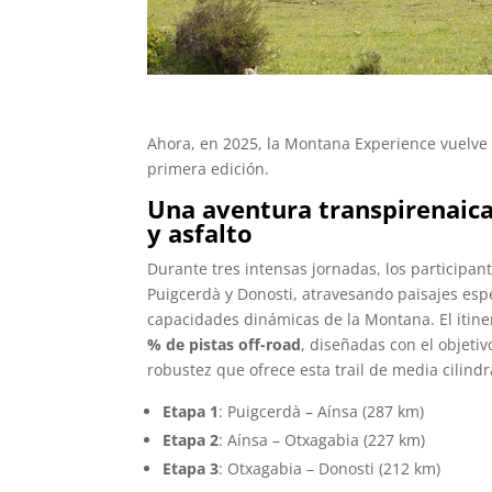
Ahora, en 2025, la Montana Experience vuelve a
primera edición.
Una aventura transpirenaica
y asfalto
Durante tres intensas jornadas, los participan
Puigcerdà y Donosti, atravesando paisajes esp
capacidades dinámicas de la Montana. El itine
% de pistas off-road
, diseñadas con el objetiv
robustez que ofrece esta trail de media cilind
Etapa 1
: Puigcerdà – Aínsa (287 km)
Etapa 2
: Aínsa – Otxagabia (227 km)
Etapa 3
: Otxagabia – Donosti (212 km)