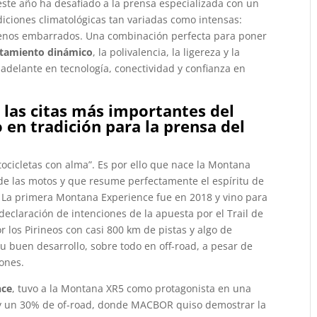
este año ha desafiado a la prensa especializada con un
diciones climatológicas tan variadas como intensas:
errenos embarrados. Una combinación perfecta para poner
tamiento dinámico
, la polivalencia, la ligereza y la
adelante en tecnología, conectividad y confianza en
las citas más importantes del
o en tradición para la prensa del
cicletas con alma”. Es por ello que nace la Montana
de las motos y que resume perfectamente el espíritu de
y. La primera Montana Experience fue en 2018 y vino para
claración de intenciones de la apuesta por el Trail de
r los Pirineos con casi 800 km de pistas y algo de
u buen desarrollo, sobre todo en off-road, a pesar de
ones.
nce
, tuvo a la Montana XR5 como protagonista en una
 y un 30% de of-road, donde MACBOR quiso demostrar la