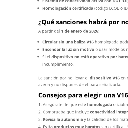
Sistema de conectividad activa con DGT 3.0
Homologación certificada
(código LCOE o ID
¿Qué sanciones habrá por no 
A partir del
1 de enero de 2026
:
Circular sin una baliza V16
homologada podrá
Encender la luz sin motivo
o usar modelos n
Si el
dispositivo no está operativo por bate
incumplimiento.
La sanción por no llevar el
dispositivo V16
en e
avería y no dispones de él para señalizarla.
Consejos para elegir una V1
Asegúrate de que esté
homologada
oficialm
Comprueba que incluye
conectividad integ
Revisa la autonomía
y la calidad de los mate
Evita productos muy baratos
sin certificac