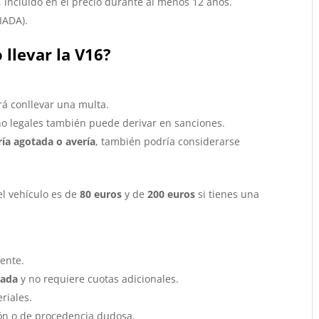
, incluido en el precio durante al menos 12 años.
IADA).
llevar la V16?
 conllevar una multa.
o legales también puede derivar en sanciones.
ría agotada o avería
, también podría considerarse
l vehículo es de
80 euros
y de
200 euros
si tienes una
6
ente.
rada
y no requiere cuotas adicionales.
riales.
ión o de procedencia dudosa.