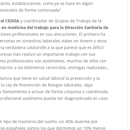
 tanto, establezcamos, como ya se hace en algún
fesionales de forma continuada”.
ral CEDOA
y coordinador de Grupos de Trabajo de la
 en medicina del trabajo para la Dirección Sanitaria de
ctores profesionales en sus alocuciones. El primero ha
rsonas en siniestros laborales viales en itinere y otros
na verdadera catástrofe a la que parece que es difícil
presas han realizo un importante trabajo con sus
ores profesionales son autónomos, muchos de ellos con
elación a los kilómetros recorridos, entregas realizadas…
tancia que tiene en salud laboral la prevención y la
la Ley de Prevención de Riesgos laborales, deja
u llamamiento a actuar de forma conjunta y coordinada,
 profesional autónomo pueda ser diagnosticado en caso
.
ún tipo de trastorno del sueño, un 45% duerme por
y los españoles somos los que dormimos un 10% menos