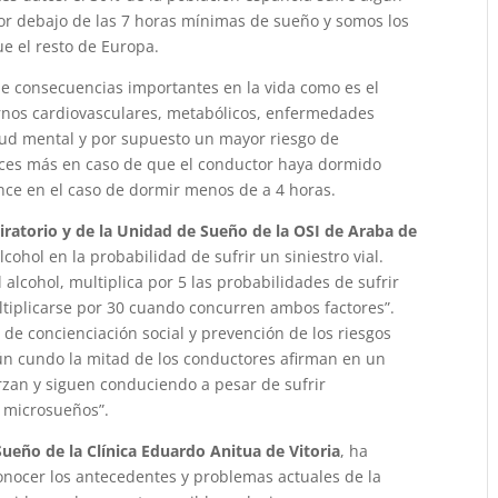
or debajo de las 7 horas mínimas de sueño y somos los
 el resto de Europa.
ene consecuencias importantes en la vida como es el
ornos cardiovasculares, metabólicos, enfermedades
lud mental y por supuesto un mayor riesgo de
veces más en caso de que el conductor haya dormido
 once en el caso de dormir menos de a 4 horas.
piratorio y de la Unidad de Sueño de la OSI de Araba de
lcohol en la probabilidad de sufrir un siniestro vial.
 alcohol, multiplica por 5 las probabilidades de sufrir
ultiplicarse por 30 cuando concurren ambos factores”.
 de concienciación social y prevención de los riesgos
n cundo la mitad de los conductores afirman en un
erzan y siguen conduciendo a pesar de sufrir
 microsueños”.
Sueño de la Clínica Eduardo Anitua de Vitoria
, ha
onocer los antecedentes y problemas actuales de la