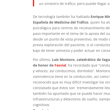
un siniestro de tráfico, pero puede llegar
De tecnología también ha hablado
Enrique Mir
Española de Medicina del Tráfico
, quien ha a
psicológica para centros de reconocimiento d
paso importante en el tema de la apnea del s
desde un punto de vista preventivo, de modo 
previa exploración del paciente, si el conduct
bajo de tener amnesia y poder actuar en conse
Por último,
Luis Montoro, catedrático de Segur
de honor de
Fesvial
, ha recordado que “cond
y veloces, así conducimos, dormidos”. Montoro
somnolencia tiene en la conducción, así como 
reconocido que es muy difícil investigar los s
constatado que éstos son tremendamente letale
también ha apuntado que se puede hacer muc
infraestructuras y detectores de sueño, siem
cognitivos