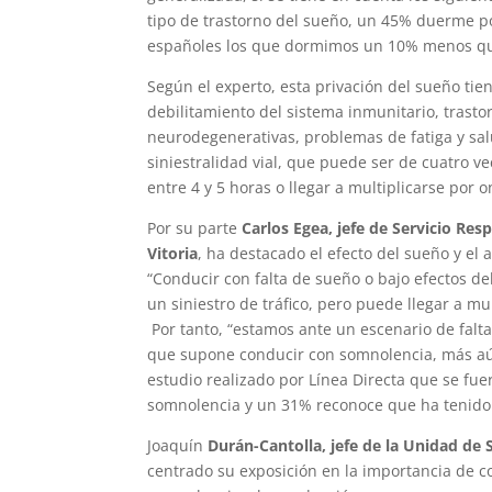
tipo de trastorno del sueño, un 45% duerme p
españoles los que dormimos un 10% menos que
Según el experto, esta privación del sueño ti
debilitamiento del sistema inmunitario, trast
neurodegenerativas, problemas de fatiga y sa
siniestralidad vial, que puede ser de cuatro 
entre 4 y 5 horas o llegar a multiplicarse por
Por su parte
Carlos Egea, jefe de Servicio Res
Vitoria
, ha destacado el efecto del sueño y el a
“Conducir con falta de sueño o bajo efectos del
un siniestro de tráfico, pero puede llegar a m
Por tanto, “estamos ante un escenario de falta
que supone conducir con somnolencia, más aú
estudio realizado por Línea Directa que se fu
somnolencia y un 31% reconoce que ha tenido
Joaquín
Durán-Cantolla, jefe de la Unidad de 
centrado su exposición en la importancia de c