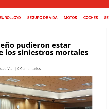
EUROLLOYD
SEGURO DE VIDA
MOTOS
COCHES
SE
ueño pudieron estar
e los siniestros mortales
dad Vial
|
0 Comentarios