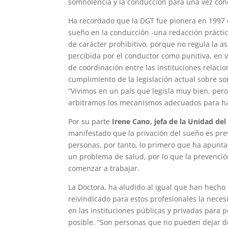
somnolencia y la conducción para una vez con
Ha recordado que la DGT fue pionera en 1997 c
sueño en la conducción -una redacción prácti
de carácter prohibitivo, porque no regula la as
percibida por el conductor como punitiva, en ve
de coordinación entre las instituciones relaci
cumplimiento de la legislación actual sobre so
“Vivimos en un país que legisla muy bien, per
arbitramos los mecanismos adecuados para ha
Por su parte
Irene Cano, jefa de la Unidad de
manifestado que la privación del sueño es prev
personas, por tanto, lo primero que ha apunt
un problema de salud, por lo que la prevenci
comenzar a trabajar.
La Doctora, ha aludido al igual que han hecho 
reivindicado para estos profesionales la neces
en las instituciones públicas y privadas para 
posible. “Son personas que no pueden dejar d