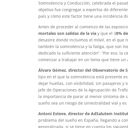
Somnolencia y Conducción, celebrada el pasado
objetivo fue congregar a expertos de diferent
país y cómo este factor tiene una incidencia dir
Antes de proceder al comienzo de las exposic
mortales son salidas de la vía
y que el 3
8% de 
desastre donde incluimos el móvil, en el que
también la somnolencia y la fatiga, que son l
dedicado la suficiente atención”. “Por eso, la 
comenzar a trabajar en un tema que tiene un a
Álvaro Gómez, director del Observatorio de S
tipo en el que la somnolencia está presente es
dejar huellas, con visibilidad, sin pasajeros y 
jefe de Operaciones de la Agrupación de Tráfi
la importancia de parar al menor síntoma de su
sueño sea un riesgo de siniestralidad vial y e
Antoni Esteve, director de AdSalutem Institu
problema del sueño en España, llegando a con
generalizada, si se tiene en cuenta los siguie