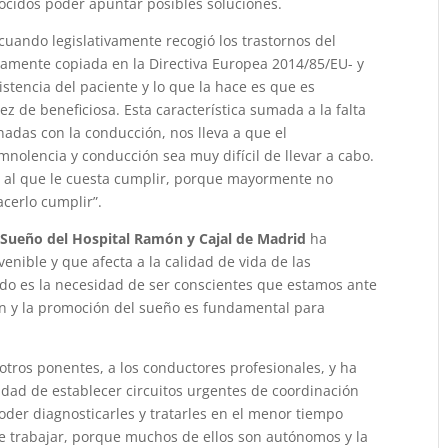
ocidos poder apuntar posibles soluciones.
uando legislativamente recogió los trastornos del
camente copiada en la Directiva Europea 2014/85/EU- y
istencia del paciente y lo que la hace es que es
z de beneficiosa. Esta característica sumada a la falta
onadas con la conducción, nos lleva a que el
mnolencia y conducción sea muy difícil de llevar a cabo.
o al que le cuesta cumplir, porque mayormente no
cerlo cumplir”.
l Sueño del Hospital Ramón y Cajal de Madrid
ha
enible y que afecta a la calidad de vida de las
ado es la necesidad de ser conscientes que estamos ante
ón y la promoción del sueño es fundamental para
otros ponentes, a los conductores profesionales, y ha
idad de establecer circuitos urgentes de coordinación
poder diagnosticarles y tratarles en el menor tiempo
e trabajar, porque muchos de ellos son autónomos y la