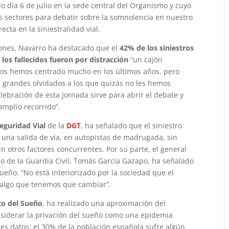
 día 6 de julio en la sede central del Organismo y cuyo
es sectores para debatir sobre la somnolencia en nuestro
ecta en la siniestralidad vial.
iones, Navarro ha destacado que el
42% de los siniestros
los fallecidos fueron por distracción
“un cajón
 nos hemos centrado mucho en los últimos años, pero
os grandes olvidados a los que quizás no les hemos
celebración de esta Jornada sirve para abrir el debate y
mplio recorrido”.
eguridad Vial
de la
DGT
, ha señalado que el siniestro
 una salida de vía, en autopistas de madrugada, sin
sin otros factores concurrentes. Por su parte, el general
co de la Guardia Civil, Tomás García Gazapo, ha señalado
eño. “No está interiorizado por la sociedad que el
s algo que tenemos que cambiar”.
to del Sueño
, ha realizado una aproximación del
siderar la privación del sueño como una epidemia
ntes datos: el 30% de la población española sufre algún