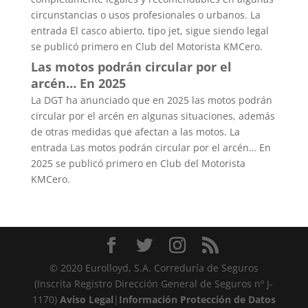
circunstancias o usos profesionales o urbanos. La
entrada El casco abierto, tipo jet, sigue siendo legal
se publicó primero en Club del Motorista KMCero.
Las motos podrán circular por el
arcén… En 2025
La DGT ha anunciado que en 2025 las motos podrán
circular por el arcén en algunas situaciones, además
de otras medidas que afectan a las motos. La
entrada Las motos podrán circular por el arcén… En
2025 se publicó primero en Club del Motorista
KMCero.
© 2020 Eurolloyd, S.A. Correduría de Seguros
(Inscrita Registro Dirección General de Seguros nº J-
1170)
Aviso Legal
|
Información Protección de Datos