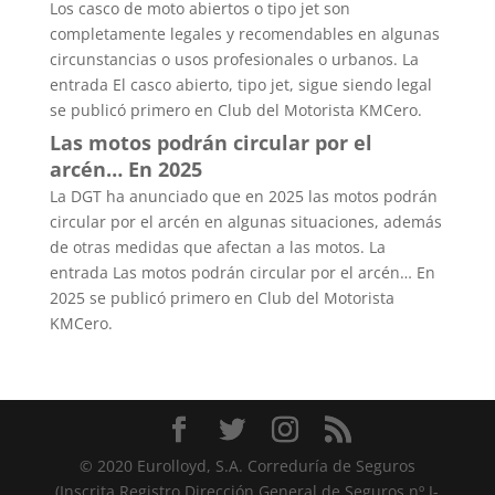
Los casco de moto abiertos o tipo jet son
completamente legales y recomendables en algunas
circunstancias o usos profesionales o urbanos. La
entrada El casco abierto, tipo jet, sigue siendo legal
se publicó primero en Club del Motorista KMCero.
Las motos podrán circular por el
arcén… En 2025
La DGT ha anunciado que en 2025 las motos podrán
circular por el arcén en algunas situaciones, además
de otras medidas que afectan a las motos. La
entrada Las motos podrán circular por el arcén… En
2025 se publicó primero en Club del Motorista
KMCero.
© 2020 Eurolloyd, S.A. Correduría de Seguros
(Inscrita Registro Dirección General de Seguros nº J-