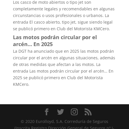
Los casco de moto abiertos o tipo jet son
completamente legales y recomendables en algunas
circunstancias o usos profesionales o urbanos. La
entrada El casco abierto, tipo jet, sigue siendo legal
se publicó primero en Club del Motorista KMCero.
Las motos podrán circular por el
arcén… En 2025
La DGT ha anunciado que en 2025 las motos podrán
circular por el arcén en algunas situaciones, además
de otras medidas que afectan a las motos. La
entrada Las motos podrán circular por el arcén… En
2025 se publicó primero en Club del Motorista
KMCero.
© 2020 Eurolloyd, S.A. Correduría de Seguros
(Inscrita Registro Dirección General de Seguros nº J-