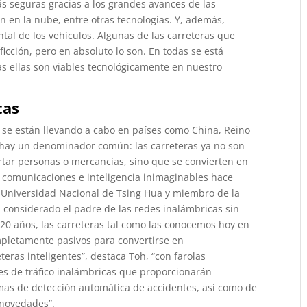
 seguras gracias a los grandes avances de las
n en la nube, entre otras tecnologías. Y, además,
tal de los vehículos. Algunas de las carreteras que
icción, pero en absoluto lo son. En todas se está
s ellas son viables tecnológicamente en nuestro
tas
e se están llevando a cabo en países como China, Reino
, hay un denominador común: las carreteras ya no son
ortar personas o mercancías, sino que se convierten en
 comunicaciones e inteligencia inimaginables hace
la Universidad Nacional de Tsing Hua y miembro de la
, considerado el padre de las redes inalámbricas sin
 20 años, las carreteras tal como las conocemos hoy en
mpletamente pasivos para convertirse en
eras inteligentes”, destaca Toh, “con farolas
ales de tráfico inalámbricas que proporcionarán
mas de detección automática de accidentes, así como de
 novedades”.