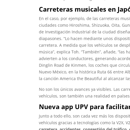
Carreteras musicales en Jap
En el caso, por ejemplo, de las carreteras mus
ciudades como Hiroshima, Shizuoka, Oita, Gunm
de Investigación Industrial de la ciudad diseñ
diapasones. “Lo hacen mediante unos dispositiv
carretera. A medida que los vehículos se despla
música”, explica Toh. “También”, añade, “las h
advierten a los conductores, generando acord
Dinglin Road de Kinmen, los coches que circul
Nuevo México, en la histórica Ruta 66 entre A
la canción America the Beautiful al alcanzar la
No son los únicos avances ya visibles. Las carr
vehículos, son también una realidad en países
Nueva app UPV para facilit
Junto a todo ello, son cada vez más los disposi
vehículos gracias a tecnologías como la V2X, 
carretera, accidentes, congestión del tráfico