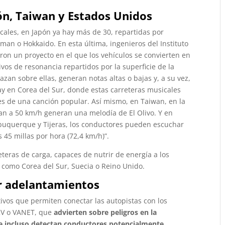
ón, Taiwan y Estados Unidos
icales, en Japón ya hay más de 30, repartidas por
an o Hokkaido. En esta última, ingenieros del Instituto
aron un proyecto en el que los vehículos se convierten en
os de resonancia repartidos por la superficie de la
zan sobre ellas, generan notas altas o bajas y, a su vez,
ay en Corea del Sur, donde estas carreteras musicales
es de una canción popular. Así mismo, en Taiwan, en la
an a 50 km/h generan una melodía de El Olivo. Y en
lbuquerque y Tijeras, los conductores pueden escuchar
s 45 millas por hora (72,4 km/h)”.
eteras de carga, capaces de nutrir de energía a los
 como Corea del Sur, Suecia o Reino Unido.
ar adelantamientos
tivos que permiten conectar las autopistas con los
V2V o VANET, que
advierten sobre peligros en la
, e incluso detectan conductores potencialmente