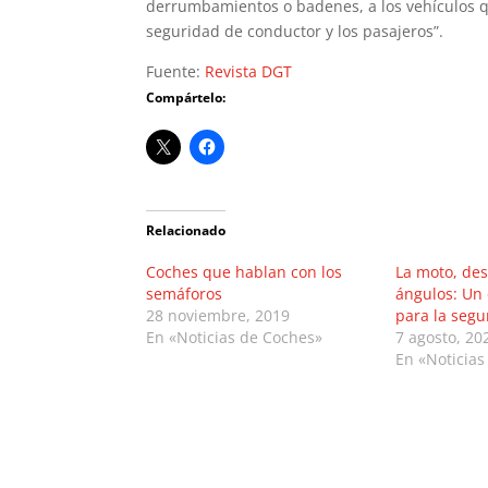
derrumbamientos o badenes, a los vehículos 
seguridad de conductor y los pasajeros”.
Fuente:
Revista DGT
Compártelo:
Relacionado
Coches que hablan con los
La moto, des
semáforos
ángulos: Un 
28 noviembre, 2019
para la segu
En «Noticias de Coches»
7 agosto, 20
En «Noticias