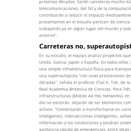
próximas décadas. Serán carreteras mucho más
telecomunicaciones, del 5G y de la computació
contribuirán a reducir el impacto medioambien
presentamos en el estudio parecen de ciencia f
trabajando ya en algún lugar del mundo y toda
entorno”.
Carreteras no, superautopis
En su estudio, el equipo analizó proyectos qu
Unido, Suecia, Japón o España. En todos ellos
una simple infraestructura física para transp
una superautopista “con unas prestaciones de
décadas”, señala el profesor Chai K. Toh, de 
Real Academia Británica de Ciencias. Para Toh
infraestructuras (Mobile Ad Hoc Networks), en
día no existirán, dejarán de ser elementos co
activos. “Comenzarán a transformarse en carret
inteligentes, intersecciones inteligentes, señ
información a los conductores y tendrán siste
asistencia rápida de emergencias, entre otras