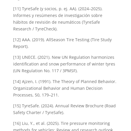
[11] TyreSafe (y socios, p. ej. AA). (2024–2025).
Informes y resúmenes de investigación sobre
hábitos de revisión de neumáticos (TyreSafe
Research / TyreCheck).
[12] AAA. (2019). AllSeason Tire Testing (Tire Study
Report).
[13] UNECE. (2021). New UN Regulation harmonizes
identification and snow performance of winter tyres
(UN Regulation No. 117 / 3PMSF).
[14] Ajzen, I. (1991). The Theory of Planned Behavior.
Organizational Behavior and Human Decision
Processes, 50, 179–211.
[15] TyreSafe. (2024). Annual Review Brochure (Road
Safety Charter / TyreSafe).
[16] Liu, Y., et al. (2025). Tire pressure monitoring
methods for vehicles: Review and research outlook.