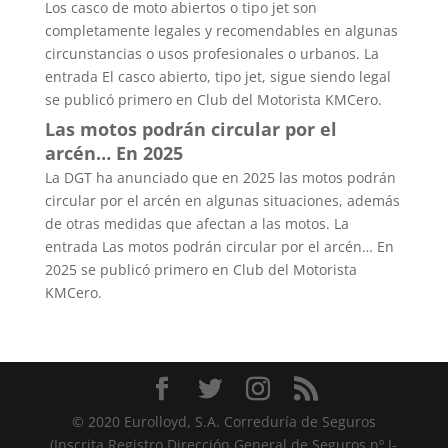
Los casco de moto abiertos o tipo jet son
completamente legales y recomendables en algunas
circunstancias o usos profesionales o urbanos. La
entrada El casco abierto, tipo jet, sigue siendo legal
se publicó primero en Club del Motorista KMCero.
Las motos podrán circular por el
arcén… En 2025
La DGT ha anunciado que en 2025 las motos podrán
circular por el arcén en algunas situaciones, además
de otras medidas que afectan a las motos. La
entrada Las motos podrán circular por el arcén… En
2025 se publicó primero en Club del Motorista
KMCero.
© 2020 Eurolloyd, S.A. Correduría de Seguros
(Inscrita Registro Dirección General de Seguros nº J-