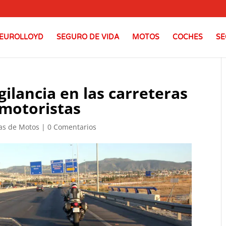
EUROLLOYD
SEGURO DE VIDA
MOTOS
COCHES
SE
gilancia en las carreteras
 motoristas
ias de Motos
|
0 Comentarios