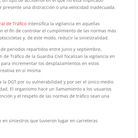
a, un tipo de accidente en el que no está implicado
ar presente una distracción o una velocidad inadecuada.
al de Tráfico
intensifica la vigilancia en aquellas
n el fin de controlar el cumplimiento de las normas más
ocicletas y, de este modo, reducir la siniestralidad.
 de periodos repartidos entre junio y septiembre,
 de Tráfico de la Guardia Civil focalizan la vigilancia en
a para incrementar los desplazamientos en estos
creativa en sí misma.
a la DGT por su vulnerabilidad y por ser el único medio
dad. El organismo hace un llamamiento a los usuarios
ención y el respeto de las normas de tráfico sean una
.
n en siniestros que tuvieron lugar en carreteras